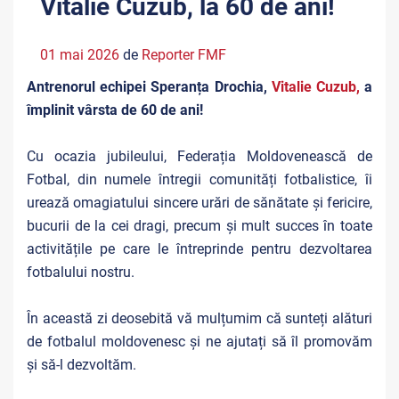
Vitalie Cuzub, la 60 de ani!
01 mai 2026
de
Reporter FMF
Antrenorul echipei Speranța Drochia,
Vitalie Cuzub,
a
împlinit vârsta de 60 de ani!
Cu ocazia jubileului, Federația Moldovenească de
Fotbal, din numele întregii comunități fotbalistice, îi
urează omagiatului sincere urări de sănătate şi fericire,
bucurii de la cei dragi, precum şi mult succes în toate
activitățile pe care le întreprinde pentru dezvoltarea
fotbalului nostru.
În această zi deosebită vă mulțumim că sunteți alături
de fotbalul moldovenesc și ne ajutați să îl promovăm
și să-l dezvoltăm.