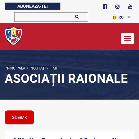
ABONEAZĂ-TE!
RO
Togg
navig
PRINCIPALA
/
NOUTĂŢI
/
FMF
ASOCIAȚII RAIONALE
SIDEBAR