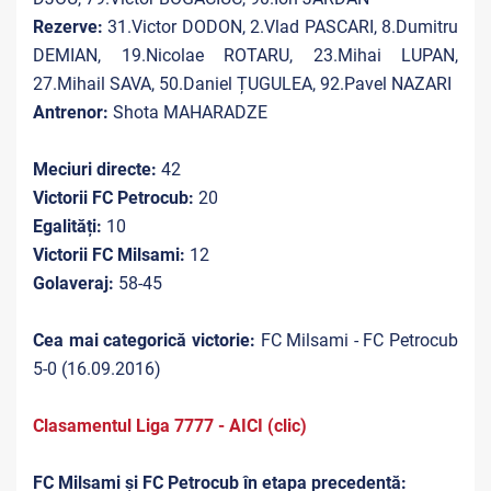
Rezerve:
31.Victor DODON, 2.Vlad PASCARI, 8.Dumitru
DEMIAN, 19.Nicolae ROTARU, 23.Mihai LUPAN,
27.Mihail SAVA, 50.Daniel ȚUGULEA, 92.Pavel NAZARI
Antrenor:
Shota MAHARADZE
Meciuri directe:
42
Victorii FC Petrocub:
20
Egalități:
10
Victorii FC Milsami:
12
Golaveraj:
58-45
Cea mai categorică victorie:
FC Milsami - FC Petrocub
5-0 (16.09.2016)
Clasamentul Liga 7777 - AICI (clic)
FC Milsami și FC Petrocub în etapa precedentă: