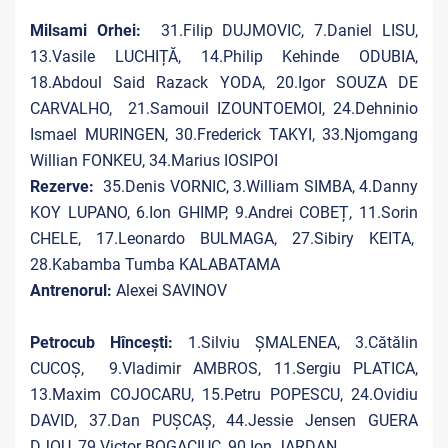
Milsami Orhei:
31.Filip DUJMOVIC, 7.Daniel LISU,
13.Vasile LUCHIȚĂ, 14.Philip Kehinde ODUBIA,
18.Abdoul Said Razack YODA, 20.Igor SOUZA DE
CARVALHO, 21.Samouil IZOUNTOEMOI, 24.Dehninio
Ismael MURINGEN, 30.Frederick TAKYI, 33.Njomgang
Willian FONKEU, 34.Marius IOSIPOI
Rezerve:
35.Denis VORNIC, 3.William SIMBA, 4.Danny
KOY LUPANO, 6.Ion GHIMP, 9.Andrei COBEȚ, 11.Sorin
CHELE, 17.Leonardo BULMAGA, 27.Sibiry KEITA,
28.Kabamba Tumba KALABATAMA
Antrenorul:
Alexei SAVINOV
Petrocub Hîncești:
1.Silviu ȘMALENEA, 3.Cătălin
CUCOȘ, 9.Vladimir AMBROS, 11.Sergiu PLATICA,
13.Maxim COJOCARU, 15.Petru POPESCU, 24.Ovidiu
DAVID, 37.Dan PUȘCAȘ, 44.Jessie Jensen GUERA
DJOU, 79.Victor BOGACIUC, 90.Ion JARDAN