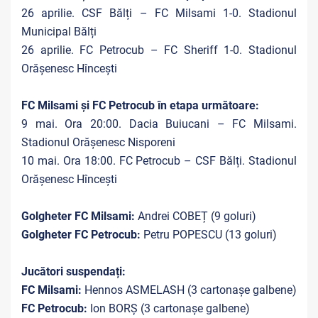
26 aprilie. CSF Bălți – FC Milsami 1-0. Stadionul
Municipal Bălți
26 aprilie. FC Petrocub – FC Sheriff 1-0. Stadionul
Orășenesc Hîncești
FC Milsami și FC Petrocub în etapa următoare:
9 mai. Ora 20:00. Dacia Buiucani – FC Milsami.
Stadionul Orășenesc Nisporeni
10 mai. Ora 18:00. FC Petrocub – CSF Bălți. Stadionul
Orășenesc Hîncești
Golgheter FC Milsami:
Andrei COBEȚ (9 goluri)
Golgheter FC Petrocub:
Petru POPESCU (13 goluri)
Jucători suspendați:
FC Milsami:
Hennos ASMELASH (3 cartonașe galbene)
FC Petrocub:
Ion BORȘ (3 cartonașe galbene)