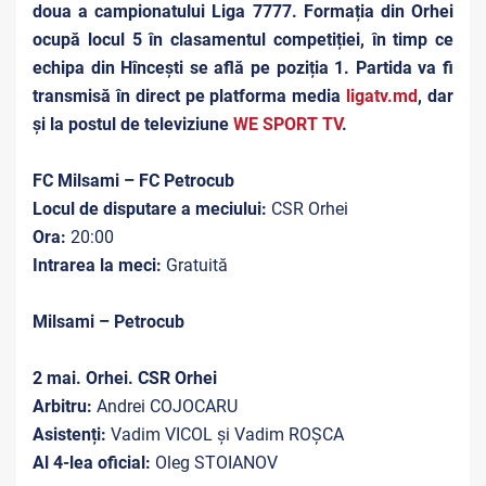
doua a campionatului Liga 7777. Formația din Orhei
ocupă locul 5 în clasamentul competiției, în timp ce
echipa din Hîncești se află pe poziția 1. Partida va fi
transmisă în direct pe platforma media
ligatv.md
, dar
și la postul de televiziune
WE SPORT TV
.
FC Milsami – FC Petrocub
Locul de disputare a meciului:
CSR Orhei
Ora:
20:00
Intrarea la meci:
Gratuită
Milsami – Petrocub
2 mai. Orhei. CSR Orhei
Arbitru:
Andrei COJOCARU
Asistenți:
Vadim VICOL și Vadim ROȘCA
Al 4-lea oficial:
Oleg STOIANOV