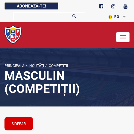
ABONEAZĂ-TE!
RO
Togg
navig
PRINCIPALA
/
NOUTĂŢI
/
COMPETIȚII
MASCULIN
(COMPETIȚII)
SIDEBAR