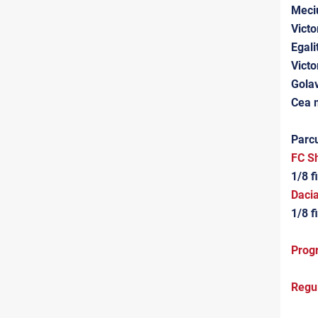
Meciu
Victo
Egali
Victo
Golav
Cea m
Parc
FC Sh
1/8 f
Daci
1/8 f
Progr
Regul