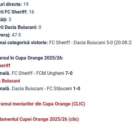
ri directe:
19
rii FC Sheriff:
16
tăți:
3
rii Dacia Buiucani:
0
eraj:
47-5
ai categorică victorie:
FC Sheriff - Dacia Buiucani 5-0 (20.08.2
ursul în Cupa Orange 2025/26:
eriff
inală.
FC Sheriff - FCM Ungheni
7-0
a Buiucani
inală.
Dacia Buiucani - FC Stăuceni
1-0
amul meciurilor din Cupa Orange (CLIC)
amentul Cupei Orange 2025/26 (clic)