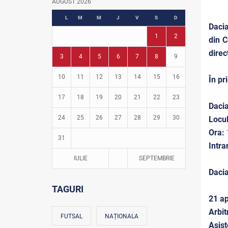
AUGUST 2026
Fotbal în grădinițe
L
M
M
J
V
S
D
Dacia
1
2
din C
direc
3
4
5
6
7
8
9
10
11
12
13
14
15
16
În pr
17
18
19
20
21
22
23
Dacia
24
25
26
27
28
29
30
Locul
Ora:
31
Intra
IULIE
SEPTEMBRIE
Dacia
TAGURI
21 ap
Arbit
FUTSAL
NAȚIONALA
Asist