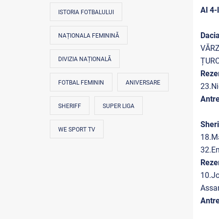
Al 4-
ISTORIA FOTBALULUI
Daci
NAȚIONALA FEMININĂ
VĂRZ
DIVIZIA NAȚIONALĂ
ȚURC
Reze
FOTBAL FEMININ
ANIVERSARE
23.Ni
Antre
SHERIFF
SUPER LIGA
Sheri
WE SPORT TV
18.M
32.E
Reze
10.J
Assa
Antr