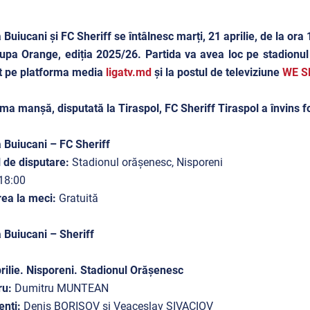
 Buiucani și FC Sheriff se întâlnesc marți, 21 aprilie, de la ora
upa Orange, ediția 2025/26. Partida va avea loc pe stadionul 
t pe platforma media
ligatv.md
și la postul de televiziune
WE S
ima manșă, disputată la Tiraspol, FC Sheriff Tiraspol a învins 
 Buiucani – FC Sheriff
 de disputare:
Stadionul orășenesc, Nisporeni
18:00
rea la meci:
Gratuită
 Buiucani – Sheriff
rilie. Nisporeni. Stadionul Orășenesc
ru:
Dumitru MUNTEAN
enți:
Denis BORISOV și Veaceslav SIVACIOV