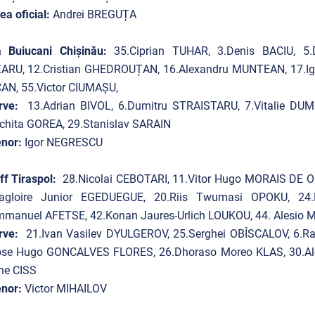
lea oficial:
Andrei BREGUȚA
a Buiucani Chișinău:
35.Ciprian TUHAR, 3.Denis BACIU, 5.
ARU, 12.Cristian GHEDROUȚAN, 16.Alexandru MUNTEAN, 17.Ig
AN, 55.Victor CIUMAȘU,
rve:
13.Adrian BIVOL, 6.Dumitru STRAISTARU, 7.Vitalie DUMB
chita GOREA, 29.Stanislav SARAIN
nor:
Igor NEGRESCU
ff Tiraspol:
28.Nicolai CEBOTARI, 11.Vitor Hugo MORAIS DE OL
agloire Junior EGEDUEGUE, 20.Riis Twumasi OPOKU, 24
mmanuel AFETSE, 42.Konan Jaures-Urlich LOUKOU, 44. Alesio 
rve:
21.Ivan Vasilev DYULGEROV, 25.Serghei OBÎSCALOV, 6.
ose Hugo GONCALVES FLORES, 26.Dhoraso Moreo KLAS, 30.A
ne CISS
enor:
Victor MIHAILOV