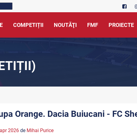
E
COMPETIȚII
NOUTĂŢI
FMF
PROIECTE
TIȚII)
upa Orange. Dacia Buiucani - FC She
apr 2026
de
Mihai Purice