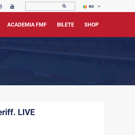
RO
ACADEMIA FMF
BILETE
SHOP
riff. LIVE