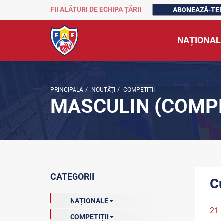
FII ALĂTURI DE ECHIPA ȚĂRII
ABONEAZĂ-TE!
NAȚIONAL
PRINCIPALA
/
NOUTĂŢI
/
COMPETIȚII
MASCULIN (COMPE
CATEGORII
C
NAȚIONALE
21 
COMPETIȚII