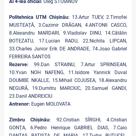
Al 4-lea oficial:
Oleg STOIANOV
Politehnica UTM Chișinău:
13.Artur TUEV, 2.Timofei
MUSTEAȚĂ, 3.Cazimir DRĂGAN, 4.ANTONII CASCO,
8.Alexandru MARDARI, 9.Vladislav DINU, 14.Cătălin
BOTEZATU, 17.Lucian RADU, 22.Nichita LIPCAN,
33.Charles Junior Erik DE ANDRADE, 74.Joao Gabriel
FERREIRA SANTOS
Rezerve:
99.Dan STRAINU, 7.Artur SPRINSEAN,
10.Yvan NOH NAFENG, 11.Isidore Yannick Duval
DOUMBE NKALLE, 15.Mihail COJUSEA, 18.Alexandru
NEGURĂ, 19.Dumitru MARCIUC, 20.Samuel GANDI,
23.Danil ANDREICIU
Antrenor:
Eugen MOLOVATA
Zimbru Chișinău:
92.Cristian SÎRGHI, 4.Cristian
GONȚA, 6.Pedro Henrique GABRIEL DIAS, 7.Caio
DANTAS BATISTA DE MARIA, 17.Tudor BUTUCEL,