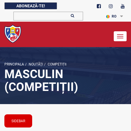
ABONEAZĂ-TE!
RO
Togg
navig
PRINCIPALA
/
NOUTĂŢI
/
COMPETIȚII
MASCULIN
(COMPETIȚII)
SIDEBAR