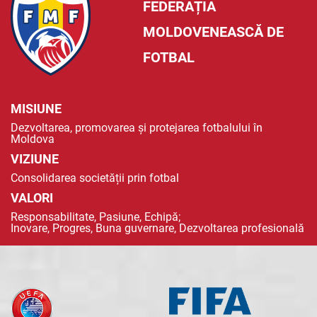
FEDERAȚIA
MOLDOVENEASCĂ DE
FOTBAL
MISIUNE
Dezvoltarea, promovarea și protejarea fotbalului în
Moldova
VIZIUNE
Consolidarea societății prin fotbal
VALORI
Responsabilitate, Pasiune, Echipă;
Inovare, Progres, Buna guvernare, Dezvoltarea profesională