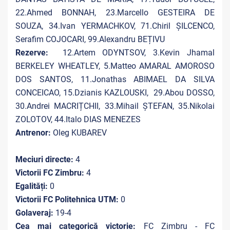
22.Ahmed BONNAH, 23.Marcello GESTEIRA DE
SOUZA, 34.Ivan YERMACHKOV, 71.Chiril ȘILCENCO,
Serafim COJOCARI,
99.Alexandru BEȚIVU
Rezerve:
12.Artem ODYNTSOV, 3.Kevin Jhamal
BERKELEY WHEATLEY, 5.Matteo AMARAL AMOROSO
DOS SANTOS, 11.Jonathas ABIMAEL DA SILVA
CONCEICAO, 15.Dzianis KAZLOUSKI, 29.Abou DOSSO,
30.Andrei MACRIȚCHII, 33.Mihail ȘTEFAN, 35.Nikolai
ZOLOTOV, 44.Italo DIAS MENEZES
Antrenor:
Oleg KUBAREV
Meciuri directe:
4
Victorii FC Zimbru:
4
Egalități:
0
Victorii FC Politehnica UTM:
0
Golaveraj:
19-4
Cea mai categorică victorie:
FC Zimbru - FC