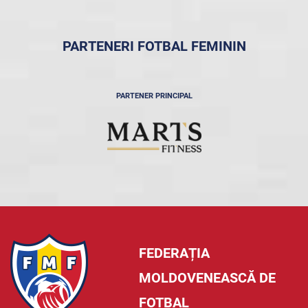
PARTENERI FOTBAL FEMININ
PARTENER PRINCIPAL
FEDERAȚIA
MOLDOVENEASCĂ DE
FOTBAL