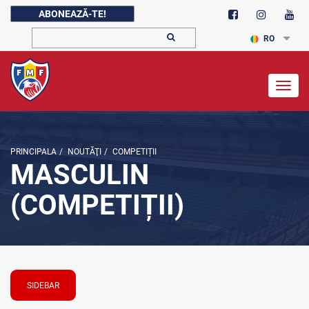
ABONEAZĂ-TE!
RO
Togg
navig
PRINCIPALA
/
NOUTĂŢI
/
COMPETIȚII
MASCULIN
(COMPETIȚII)
SIDEBAR