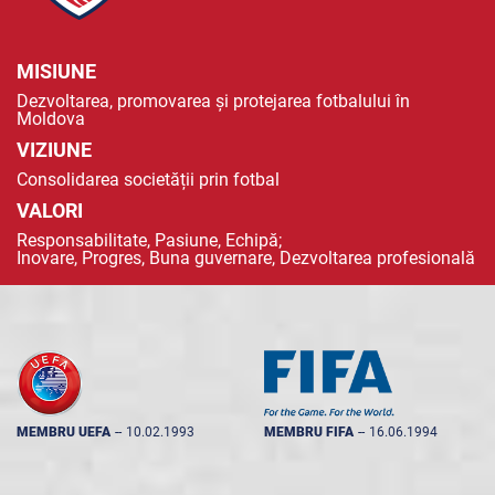
MISIUNE
Dezvoltarea, promovarea și protejarea fotbalului în
Moldova
VIZIUNE
Consolidarea societății prin fotbal
VALORI
Responsabilitate, Pasiune, Echipă;
Inovare, Progres, Buna guvernare, Dezvoltarea profesională
MEMBRU UEFA
--
10.02.1993
MEMBRU FIFA
--
16.06.1994