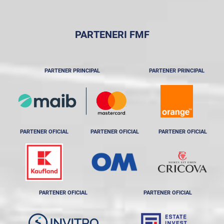
PARTENERI FMF
PARTENER PRINCIPAL
PARTENER PRINCIPAL
PARTENER OFICIAL
PARTENER OFICIAL
PARTENER OFICIAL
PARTENER OFICIAL
PARTENER OFICIAL