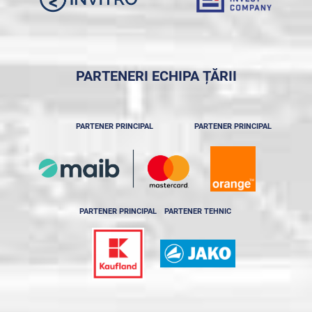
PARTENERI ECHIPA ȚĂRII
PARTENER PRINCIPAL
PARTENER PRINCIPAL
PARTENER PRINCIPAL
PARTENER TEHNIC