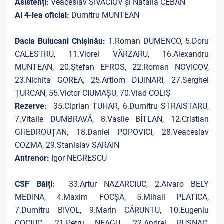
Asistenți:
Veaceslav SIVACIOV și Natalia CEBAN
Al 4-lea oficial:
Dumitru MUNTEAN
Dacia Buiucani Chișinău:
1.Roman DUMENCO, 5.Doru
CALESTRU, 11.Viorel VĂRZARU, 16.Alexandru
MUNTEAN, 20.Ștefan EFROS, 22.Roman NOVICOV,
23.Nichita GOREA, 25.Artiom DIJINARI, 27.Serghei
ȚURCAN, 55.Victor CIUMAȘU, 70.Vlad COLIȘ
Rezerve:
35.Ciprian TUHAR, 6.Dumitru STRAISTARU,
7.Vitalie DUMBRAVĂ, 8.Vasile BÎTLAN, 12.Cristian
GHEDROUȚAN, 18.Daniel POPOVICI, 28.Veaceslav
COZMA, 29.Stanislav SARAIN
Antrenor:
Igor NEGRESCU
CSF Bălți:
33.Artur NAZARCIUC, 2.Alvaro BELY
MEDINA, 4.Maxim FOCȘA, 5.Mihail PLATICA,
7.Dumitru BIVOL, 9.Marin CĂRUNTU, 10.Eugeniu
COCIUC, 21.Petru NEAGU, 22.Andrei RUSNAC,