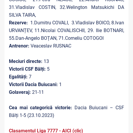
31.Vladislav COSTIN, 32.Welington Matsukichi DA
SILVA TAIRA,
Rezerve:
1.Dumitru COVALI, 3.Vladislav BOICO, 8.Ivan
URVANȚEV, 11.Nicolai COVALISCHII, 29. Ilie BOTNARI,
55.Dan-Angelo BOȚAN, 71.Corneliu COTOGOI
Antrenor:
Veaceslav RUSNAC
Meciuri directe:
13
Victorii CSF Bălți:
5
Egalități:
7
Victorii Dacia Buiucani:
1
Golaveraj:
21-11
Cea mai categorică victorie:
Dacia Buiucani – CSF
Bălți 1-5 (23.10.2023)
Clasamentul Liga 7777 - AICI (clic)