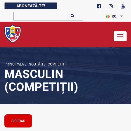
ABONEAZĂ-TE!
RO
Togg
navig
PRINCIPALA
/
NOUTĂŢI
/
COMPETIȚII
MASCULIN
(COMPETIȚII)
SIDEBAR