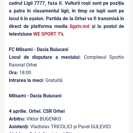
cadrul Ligii 7777, faza II. Vulturii roșii sunt pe poziția
a patra în clasamentul ligii, în timp ce lupii sunt pe
locul 6 în eșalon. Partida de la Orhei va fi transmisă în
direct de platforma media
ligatv.md
și la postul de
televiziune
WE SPORT TV
.
FC Milsami - Dacia Buiucani
Locul de disputare a meciului:
Complexul Sportiv
Raional Orhei
Ora:
18:00
Intrarea la meci:
Gratuită
Milsami - Dacia Buiucani
4 aprilie. Orhei. CSR Orhei
Arbitru:
Viktor BUGENKO
Asistenți:
Vladislav TRICOLICI și Pavel GULEVICI