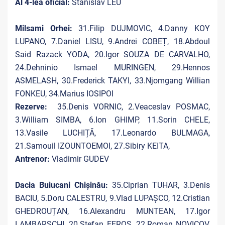
Al 4-lea oficial:
Stanislav LEU
Milsami Orhei:
31.Filip DUJMOVIC, 4.Danny KOY
LUPANO, 7.Daniel LISU, 9.Andrei COBEȚ, 18.Abdoul
Said Razack YODA, 20.Igor SOUZA DE CARVALHO,
24.Dehninio Ismael MURINGEN, 29.Hennos
ASMELASH, 30.Frederick TAKYI, 33.Njomgang Willian
FONKEU, 34.Marius IOSIPOI
Rezerve:
35.Denis VORNIC, 2.Veaceslav POSMAC,
3.William SIMBA, 6.Ion GHIMP, 11.Sorin CHELE,
13.Vasile LUCHIȚĂ, 17.Leonardo BULMAGA,
21.Samouil IZOUNTOEMOI, 27.Sibiry KEITA,
Antrenor:
Vladimir GUDEV
Dacia Buiucani Chișinău:
35.Ciprian TUHAR, 3.Denis
BACIU, 5.Doru CALESTRU, 9.Vlad LUPAȘCO, 12.Cristian
GHEDROUȚAN, 16.Alexandru MUNTEAN, 17.Igor
LAMBARSCHI, 20.Ștefan EFROS, 22.Roman NOVICOV,