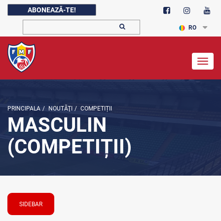
ABONEAZĂ-TE!
RO
Togg
navig
PRINCIPALA
/
NOUTĂŢI
/
COMPETIȚII
MASCULIN
(COMPETIȚII)
SIDEBAR