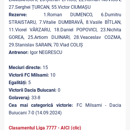
27.Serghei ȚURCAN, 55.Victor CIUMAȘU
Rezerve:
1.Roman DUMENCO, 6.Dumitru
STRAISTARU, 7.Vitalie DUMBRAVĂ, 8.Vasile BÎTLAN,
11.Viorel VĂRZARU, 18.Daniel POPOVICI, 23.Nichita
GOREA, 25.Artiom DIJINARI, 28.Veaceslav COZMA,
29.Stanislav SARAIN, 70.Vlad COLIȘ
Antrenor:
Igor NEGRESCU
Meciuri directe:
15
Victorii FC Milsami:
10
Egalități:
5
Victorii Dacia Buiucani:
0
Golaveraj:
33-8
Cea mai categorică victorie:
FC Milsami - Dacia
Buiucani 7-0 (14.09.2024)
Clasamentul Liga 7777 - AICI (clic)