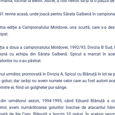
rmania, tocmai la Berlin. Astfel, a fost nevoit să-și ia o pauză de
91 revine acasă, unde joacă pentru Sărata Galbenă în campion
ima ediție a Campionatului Moldovei, una scurtă, care s-a des
cipat.
iția a doua a campionatului Moldovei, 1992/93, Divizia B Sud,
eună cu echipa din Sărata Galbenă. Spicul a marcat în acel 
torilor nu s-au păstrat.
ul următor, promovată în Divizia A, Spicul cu Blănuță în lot se p
 goluri, dar iarăși nu avem numele celor care au fost autorii ac
printre ei, fiind un golgheter pur-sânge.
 din următorul sezon, 1994-1995, când Eduard Blănuță a comp
emir, avem numărătoarea golurilor înscrise de atacantul hân
nată de Ilie Carp, Blănuță a înscris 10 goluri. În același sezo