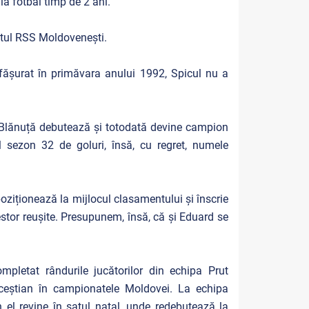
 la fotbal timp de 2 ani.
atul RSS Moldovenești.
fășurat în primăvara anului 1992, Spicul nu a
 Blănuță debutează și totodată devine campion
sezon 32 de goluri, însă, cu regret, numele
oziționează la mijlocul clasamentului și înscrie
estor reușite. Presupunem, însă, că și Eduard se
letat rândurile jucătorilor din echipa Prut
ceștian în campionatele Moldovei. La echipa
n el revine în satul natal, unde redebutează la