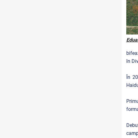
Eduar
bifea
în Di
În 20
Haid
Primu
forma
Debut
campi