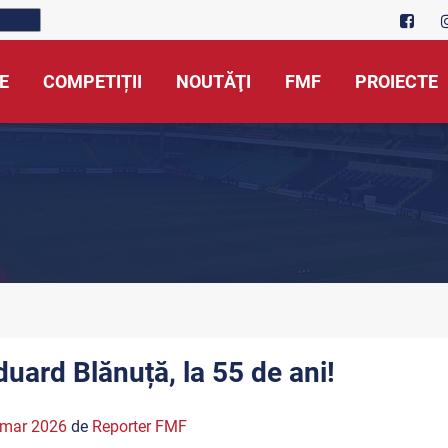
E
COMPETIȚII
NOUTĂŢI
FMF
PROIECTE
duard Blănuță, la 55 de ani!
 mar 2026
de
Reporter FMF