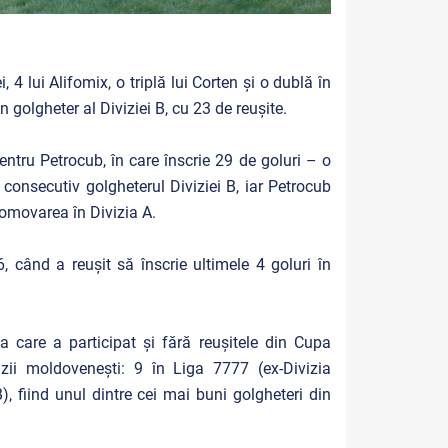
i, 4 lui Alifomix, o triplă lui Corten şi o dublă în
golgheter al Diviziei B, cu 23 de reușite.
ru Petrocub, în care înscrie 29 de goluri – o
consecutiv golgheterul Diviziei B, iar Petrocub
romovarea în Divizia A.
 când a reușit să înscrie ultimele 4 goluri în
a care a participat și fără reușitele din Cupa
ii moldovenești: 9 în Liga 7777 (ex-Divizia
), fiind unul dintre cei mai buni golgheteri din