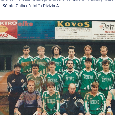
l Sărata-Galbenă, tot în Divizia A.