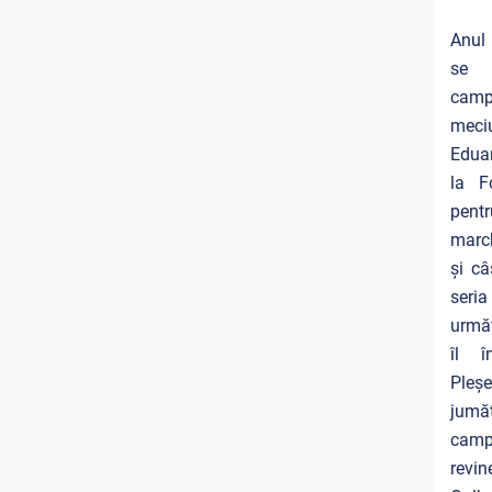
Anul
se 
camp
meci
Edua
la F
pe
marc
și câ
seri
urmă
îl î
Ple
jumă
camp
revi