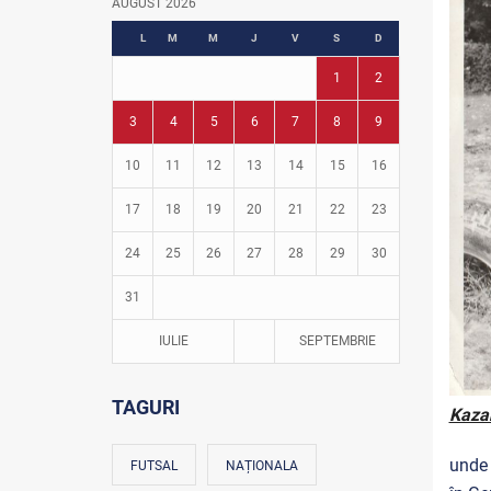
AUGUST 2026
Fotbal în grădinițe
L
M
M
J
V
S
D
1
2
3
4
5
6
7
8
9
10
11
12
13
14
15
16
17
18
19
20
21
22
23
24
25
26
27
28
29
30
31
IULIE
SEPTEMBRIE
TAGURI
Kazan
unde 
FUTSAL
NAȚIONALA