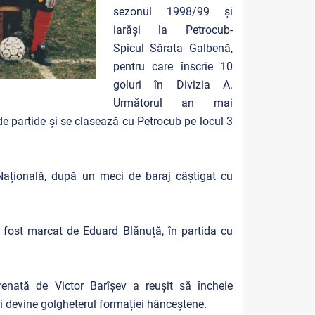
sezonul 1998/99 și
iarăși la Petrocub-
Spicul Sărata Galbenă,
pentru care înscrie 10
goluri în Divizia A.
Următorul an mai
e partide și se clasează cu Petrocub pe locul 3
Națională, după un meci de baraj câștigat cu
a fost marcat de Eduard Blănuță, în partida cu
renată de Victor Barîșev a reușit să încheie
i devine golgheterul formației hânceștene.