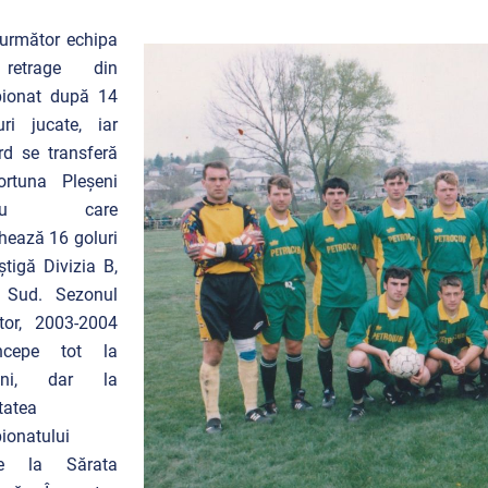
 următor echipa
retrage din
ionat după 14
uri jucate, iar
rd se transferă
ortuna Pleșeni
ntru care
hează 16 goluri
știgă Divizia B,
a Sud. Sezonul
tor, 2003-2004
ncepe tot la
șeni, dar la
tatea
ionatului
ne la Sărata