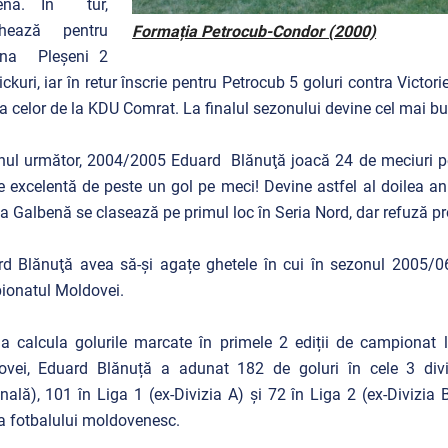
enă. În tur,
hează pentru
Formația Petrocub-Condor (2000)
una Pleșeni 2
rickuri, iar în retur înscrie pentru Petrocub 5 goluri contra Victorie
a celor de la KDU Comrat. La finalul sezonului devine cel mai bun 
ul următor, 2004/2005 Eduard Blănuţă joacă 24 de meciuri pent
 excelentă de peste un gol pe meci! Devine astfel al doilea an 
a Galbenă se clasează pe primul loc în Seria Nord, dar refuză p
d Blănuţă avea să-și agațe ghetele în cui în sezonul 2005/06,
ionatul Moldovei.
a calcula golurile marcate în primele 2 ediții de campionat l
ovei, Eduard Blănuță a adunat 182 de goluri în cele 3 diviz
nală), 101 în Liga 1 (ex-Divizia A) și 72 în Liga 2 (ex-Divizia B
ia fotbalului moldovenesc.