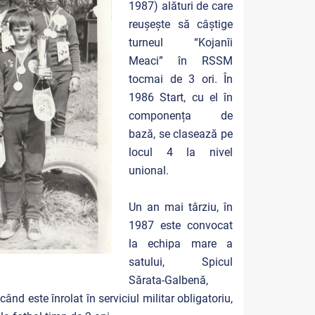
1987) alături de care
reușește să câștige
turneul “Kojanîi
Meaci” în RSSM
tocmai de 3 ori. În
1986 Start, cu el în
componența de
bază, se clasează pe
locul 4 la nivel
unional.
Un an mai târziu, în
1987 este convocat
la echipa mare a
satului, Spicul
Sărata-Galbenă,
nd este înrolat în serviciul militar obligatoriu,