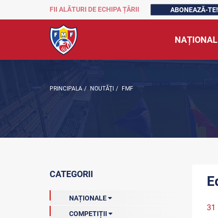
FII ALĂTURI DE ECHIPA ȚĂRII
ABONEAZĂ-TE!
NAȚIONAL
PRINCIPALA
/
NOUTĂŢI
/
FMF
CATEGORII
E
NAȚIONALE
31
COMPETIȚII