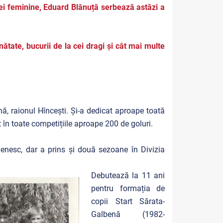
alei feminine, Eduard Blănuță serbează astăzi a
tate, bucurii de la cei dragi și cât mai multe
ă, raionul Hîncești. Și-a dedicat aproape toată
t în toate competițiile aproape 200 de goluri.
ovenesc, dar a prins și două sezoane în Divizia
Debutează la 11 ani
pentru formația de
copii Start Sărata-
Galbenă (1982-