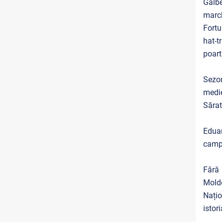
Galb
marc
Fort
hat-t
poart
Sezon
medie
Sărat
Eduar
camp
Fără 
Mold
Națio
istor