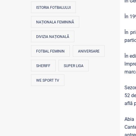
în Ge
ISTORIA FOTBALULUI
În 19
NAȚIONALA FEMININĂ
În pr
DIVIZIA NAȚIONALĂ
parti
FOTBAL FEMININ
ANIVERSARE
În ed
împr
SHERIFF
SUPER LIGA
marca
WE SPORT TV
Sezon
52 de
află 
Abia
Cant
antre