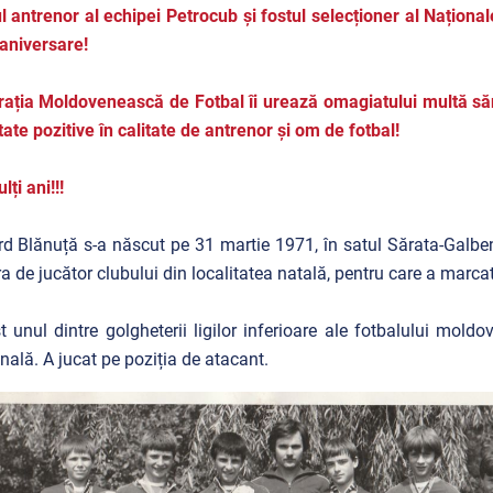
l antrenor al echipei Petrocub și fostul selecționer al Națion
aniversare!
ația Moldovenească de Fotbal îi urează omagiatului multă sănă
tate pozitive în calitate de antrenor și om de fotbal!
ți ani!!!
d Blănuță s-a născut pe 31 martie 1971, în satul Sărata-Galben
ra de jucător clubului din localitatea natală, pentru care a marca
t unul dintre golgheterii ligilor inferioare ale fotbalului mold
nală. A jucat pe poziția de atacant.