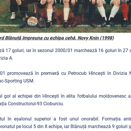
d Blănuță împreuna cu echipa cehă, Novy Knin (1998)
ză 17 goluri, iar în sezonul 2000/01 marchează 16 goluri în 27 d
vizia A.
01 promovează în premieră cu Petrocub Hîncești în Divizia 
uc-Sporting USM.
l gol al echipei din Hîncești în elita fotbalului moldovenesc 
ția Constructorul-93 Cioburciu.
ul în eșalonul superior a fost unul onorabil. Formația ant
onatul pe locul 5 din 8 echipe, iar Blănuță marchează 9 goluri ș