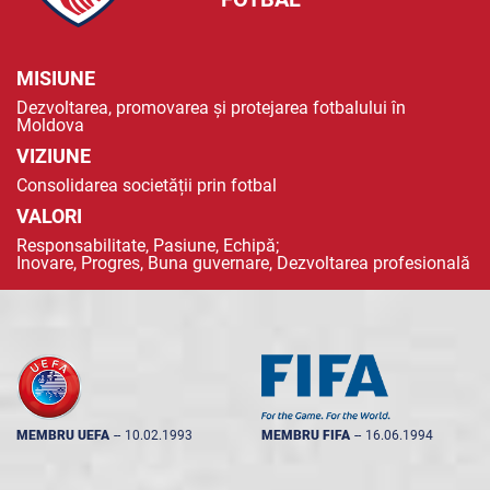
MISIUNE
Dezvoltarea, promovarea și protejarea fotbalului în
Moldova
VIZIUNE
Consolidarea societății prin fotbal
VALORI
Responsabilitate, Pasiune, Echipă;
Inovare, Progres, Buna guvernare, Dezvoltarea profesională
MEMBRU UEFA
--
10.02.1993
MEMBRU FIFA
--
16.06.1994