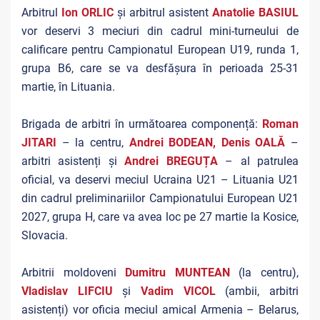
Arbitrul
Ion ORLIC
și arbitrul asistent
Anatolie BASIUL
vor deservi 3 meciuri din cadrul mini-turneului de
calificare pentru Campionatul European U19, runda 1,
grupa B6, care se va desfășura în perioada 25-31
martie, în Lituania.
Brigada de arbitri în următoarea componență:
Roman
JITARI
– la centru,
Andrei BODEAN, Denis OALĂ
–
arbitri asistenți și
Andrei BREGUȚA
– al patrulea
oficial, va deservi meciul Ucraina U21 – Lituania U21
din cadrul preliminariilor Campionatului European U21
2027, grupa H, care va avea loc pe 27 martie la Kosice,
Slovacia.
Arbitrii moldoveni
Dumitru MUNTEAN
(la centru),
Vladislav LIFCIU
și
Vadim VICOL
(ambii, arbitri
asistenți) vor oficia meciul amical Armenia – Belarus,