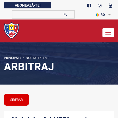
ABONEAZĂ-TE!
RO
Togg
navig
PRINCIPALA
/
NOUTĂŢI
/
FMF
ARBITRAJ
SIDEBAR