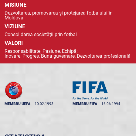
MISIUNE
Dezvoltarea, promovarea și protejarea fotbalului în
Moldova
VIZIUNE
Consolidarea societății prin fotbal
VALORI
Responsabilitate, Pasiune, Echipă;
Inovare, Progres, Buna guvernare, Dezvoltarea profesională
MEMBRU UEFA
--
10.02.1993
MEMBRU FIFA
--
16.06.1994