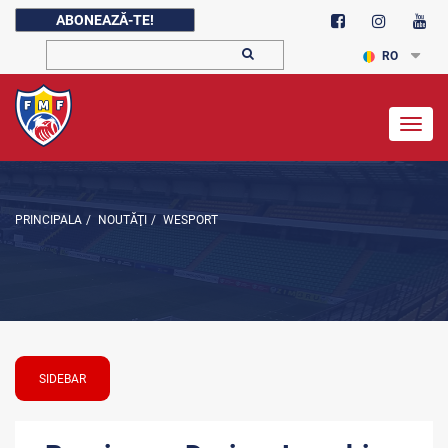
ABONEAZĂ-TE!
RO
Togg
navig
PRINCIPALA
/
NOUTĂŢI
/
WESPORT
SIDEBAR