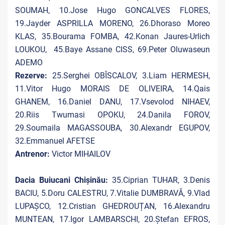
SOUMAH, 10.Jose Hugo GONCALVES FLORES,
19.Jayder ASPRILLA MORENO, 26.Dhoraso Moreo
KLAS, 35.Bourama FOMBA, 42.Konan Jaures-Urlich
LOUKOU,
45.Baye Assane CISS, 69.Peter Oluwaseun
ADEMO
Rezerve:
25.Serghei OBÎSCALOV, 3.Liam HERMESH,
11.Vitor Hugo MORAIS DE OLIVEIRA, 14.Qais
GHANEM, 16.Daniel DANU, 17.Vsevolod NIHAEV,
20.Riis Twumasi OPOKU, 24.Danila FOROV,
29.Soumaila MAGASSOUBA, 30.Alexandr EGUPOV,
32.Emmanuel AFETSE
Antrenor:
Victor MIHAILOV
Dacia Buiucani Chișinău:
35.Ciprian TUHAR, 3.Denis
BACIU, 5.Doru CALESTRU, 7.Vitalie DUMBRAVĂ, 9.Vlad
LUPAȘCO, 12.Cristian GHEDROUȚAN, 16.Alexandru
MUNTEAN, 17.Igor LAMBARSCHI, 20.Ștefan EFROS,