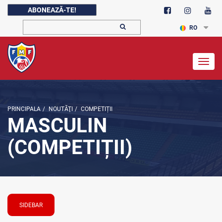
ABONEAZĂ-TE!
RO
Togg
navig
PRINCIPALA
/
NOUTĂŢI
/
COMPETIȚII
MASCULIN
(COMPETIȚII)
SIDEBAR