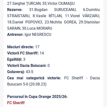
27.Serghei ȚURCAN, 55.Victor CIUMAȘU
Rezerve:
31.Bogdan SURUCEANU, 6.Dumitru
STRAISTARU, 8.Vasile BÎTLAN, 11.Viorel VĂRZARU,
18.Daniel POPOVICI, 23.Nichita GOREA, 29.Stanislav
SARAIN, 30.Luca MORARU
Antrenor:
Igor NEGRESCU
Meciuri directe:
17
Victorii FC Sheriff:
14
Egalități:
3
Victorii Dacia Buiucani:
0
Golaveraj:
43-5
Cea mai categorică victorie:
FC Sheriff - Dacia
Buiucani 5-0 (20.08.23)
Parcursul în Cupa Orange 2025/26:
FC Sheriff