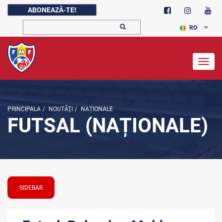
ABONEAZĂ-TE!
RO
Togg
navig
PRINCIPALA
/
NOUTĂŢI
/
NAȚIONALE
FUTSAL (NAȚIONALE)
SIDEBAR