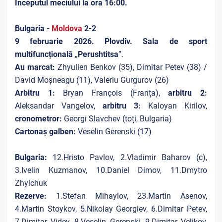
Începutul meciului la ora 16:00.
Bulgaria -
Moldova
2-2
9 februarie 2026. Plovdiv.
Sala de sport
multifuncțională
„
Perushtitsa
”.
Au marcat:
Zhyulien Benkov (35), Dimitar Petev (38) /
David Moșneagu (11), Valeriu Gurgurov (26)
Arbitru 1:
Bryan François (Franța),
arbitru 2:
Aleksandar Vangelov,
arbitru 3:
Kaloyan Kirilov,
cronometror:
Georgi Slavchev (toți, Bulgaria)
Cartonaș galben:
Veselin Gerenski (17)
Bulgaria:
12.Hristo Pavlov, 2.Vladimir Baharov (c),
3.Ivelin Kuzmanov, 10.Daniel Dimov, 11.Dmytro
Zhylchuk
Rezerve:
1.Stefan Mihaylov, 23.Martin Asenov,
4.Martin Stoykov, 5.Nikolay Georgiev, 6.Dimitar Petev,
7.Dimitar Videv, 8.Veselin Gerenski, 9.Dimitar Velikov,