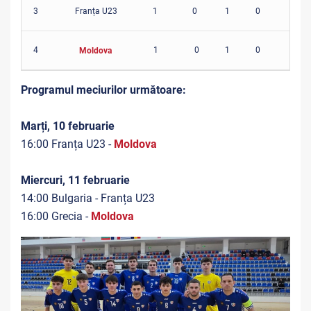
3
Franța U23
1
0
1
0
5-5
4
1
0
1
0
2-2
Moldova
Programul meciurilor următoare:
Marți, 10 februarie
16:00 Franța U23 -
Moldova
Miercuri, 11 februarie
14:00 Bulgaria - Franța U23
16:00 Grecia -
Moldova