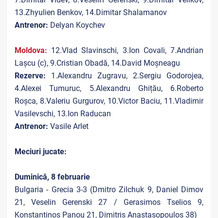
13.Zhyulien Benkov, 14.Dimitar Shalamanov
Antrenor:
Delyan Koychev
Moldova:
12.Vlad Slavinschi, 3.Ion Covali, 7.Andrian
Lașcu (c), 9.Cristian Obadă, 14.David Moșneagu
Rezerve:
1.Alexandru Zugravu, 2.Sergiu Godorojea,
4.Alexei Tumuruc, 5.Alexandru Ghițău, 6.Roberto
Roșca, 8.Valeriu Gurgurov, 10.Victor Baciu, 11.Vladimir
Vasilevschi, 13.Ion Raducan
Antrenor:
Vasile Arlet
Meciuri jucate:
Duminică, 8 februarie
Bulgaria - Grecia 3-3 (Dmitro Zilchuk 9, Daniel Dimov
21, Veselin Gerenski 27 / Gerasimos Tselios 9,
Konstantinos Panou 21, Dimitris Anastasopoulos 38)