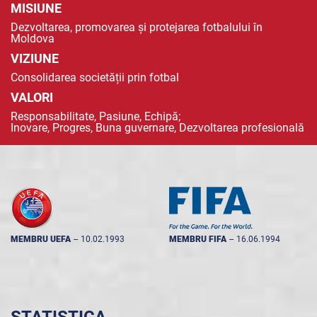
MISIUNE
Dezvoltarea, promovarea și protejarea fotbalului în
Moldova
VIZIUNE
Consolidarea societății prin fotbal
VALORI
Responsabilitate, Pasiune, Echipă;
Inovare, Progres, Buna guvernare, Dezvoltarea profesională
MEMBRU UEFA
--
10.02.1993
MEMBRU FIFA
--
16.06.1994