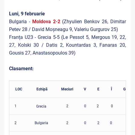
Luni, 9 februarie
Bulgaria -
Moldova 2-2
(Zhyulien Benkov 26, Dimitar
Petev 28 / David Moșneagu 9, Valeriu Gurgurov 25)
Franța U23 - Grecia 5-5 (Le Pessot 5, Mergous 19, 22,
27, Kolski 30 / Datis 2, Kountardas 3, Fanaras 20,
Gousis 27, Anastasopoulos 39)
Clasament:
LOC
Echipă
Meciuri
V
E
Î
Golaver
1
2
0
2
0
8-8
Grecia
2
Bulgaria
2
0
2
0
5-5