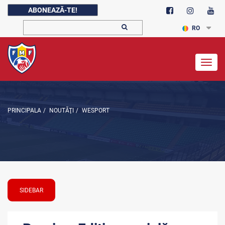
ABONEAZĂ-TE!
RO
Togg
navig
PRINCIPALA
/
NOUTĂŢI
/
WESPORT
SIDEBAR