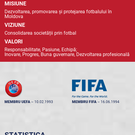
MISIUNE
Dezvoltarea, promovarea și protejarea fotbalului în
Moldova
VIZIUNE
Consolidarea societății prin fotbal
VALORI
Responsabilitate, Pasiune, Echipă;
Inovare, Progres, Buna guvernare, Dezvoltarea profesională
MEMBRU UEFA
--
10.02.1993
MEMBRU FIFA
--
16.06.1994