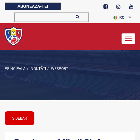
ABONEAZĂ-TE!
RO
Togg
navig
PRINCIPALA
/
NOUTĂŢI
/
WESPORT
SIDEBAR