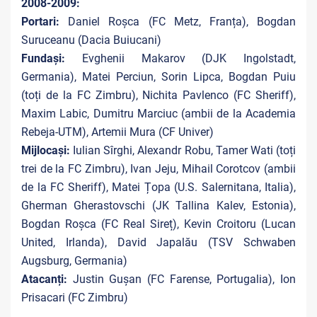
2008-2009:
Portari:
Daniel Roșca (FC Metz, Franța), Bogdan
Suruceanu (Dacia Buiucani)
Fundași:
Evghenii Makarov (DJK Ingolstadt,
Germania), Matei Perciun, Sorin Lipca, Bogdan Puiu
(toți de la FC Zimbru), Nichita Pavlenco (FC Sheriff),
Maxim Labic, Dumitru Marciuc (ambii de la Academia
Rebeja-UTM), Artemii Mura (CF Univer)
Mijlocași:
Iulian Sîrghi, Alexandr Robu, Tamer Wati (toți
trei de la FC Zimbru), Ivan Jeju, Mihail Corotcov (ambii
de la FC Sheriff), Matei Țopa (U.S. Salernitana, Italia),
Gherman Gherastovschi (JK Tallina Kalev, Estonia),
Bogdan Roșca (FC Real Sireț), Kevin Croitoru (Lucan
United, Irlanda), David Japalău (TSV Schwaben
Augsburg, Germania)
Atacanți:
Justin Gușan (FC Farense, Portugalia), Ion
Prisacari (FC Zimbru)