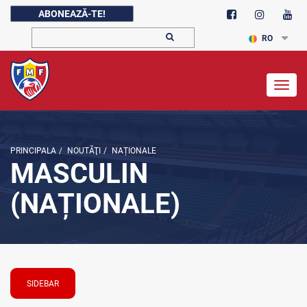
ABONEAZĂ-TE!
RO
Togg
navig
PRINCIPALA
/
NOUTĂŢI
/
NAȚIONALE
MASCULIN
(NAȚIONALE)
SIDEBAR