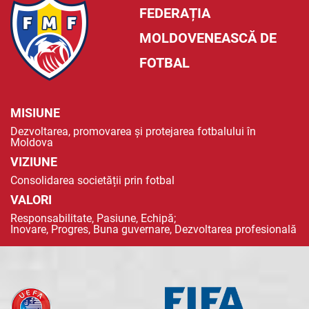
FEDERAȚIA
MOLDOVENEASCĂ DE
FOTBAL
MISIUNE
Dezvoltarea, promovarea și protejarea fotbalului în
Moldova
VIZIUNE
Consolidarea societății prin fotbal
VALORI
Responsabilitate, Pasiune, Echipă;
Inovare, Progres, Buna guvernare, Dezvoltarea profesională