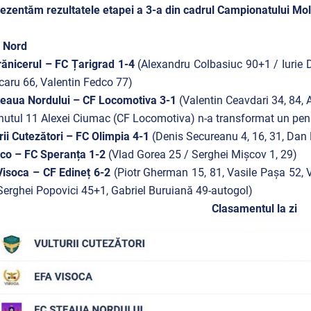
ezentăm rezultatele etapei a 3-a din cadrul Campionatului Mold
 Nord
ănicerul – FC Țarigrad 1-4
(Alexandru Colbasiuc 90+1 / Iurie 
caru 66, Valentin Fedco 77)
eaua Nordului – CF Locomotiva 3-1
(Valentin Ceavdari 34, 84, 
nutul 11 Alexei Ciumac (CF Locomotiva) n-a transformat un pen
rii Cutezători – FC Olimpia 4-1
(Denis Secureanu 4, 16, 31, Dan 
ico – FC Speranța 1-2
(Vlad Gorea 25 / Serghei Mișcov 1, 29)
isoca – CF Edineț 6-2
(Piotr Gherman 15, 81, Vasile Pașa 52, 
Serghei Popovici 45+1, Gabriel Buruiană 49-autogol)
Clasamentul la zi