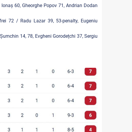
r Ionaș 60, Gheorghe Popov 71, Andrian Dodan
frei 72 / Radu Lazar 39, 53-penalty, Eugeniu
 Șumchin 14, 78, Evgheni Gorodețchi 37, Sergiu