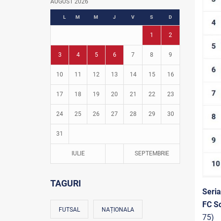
AUGUST 2026
Fotbal în grădinițe
L
M
M
J
V
S
D
1
2
3
4
5
6
7
8
9
10
11
12
13
14
15
16
17
18
19
20
21
22
23
24
25
26
27
28
29
30
31
IULIE
SEPTEMBRIE
TAGURI
Seri
FC S
FUTSAL
NAȚIONALA
75)