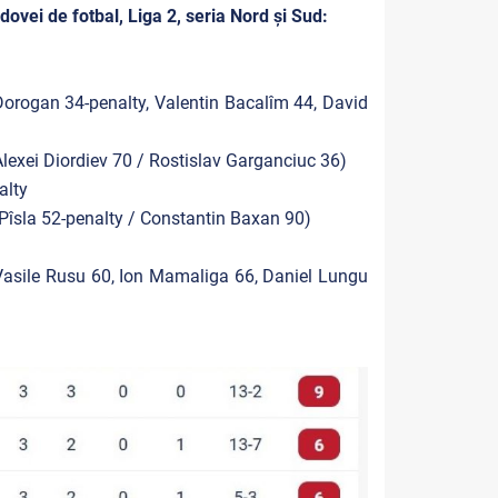
ovei de fotbal, Liga 2, seria Nord și Sud:
Dorogan 34-penalty, Valentin Bacalîm 44, David
Alexei Diordiev 70 / Rostislav Garganciuc 36)
alty
Pîsla 52-penalty / Constantin Baxan 90)
Vasile Rusu 60, Ion Mamaliga 66, Daniel Lungu