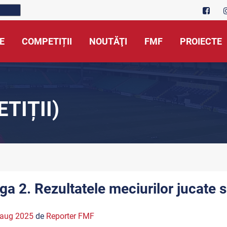
E
COMPETIȚII
NOUTĂŢI
FMF
PROIECTE
TIȚII)
iga 2. Rezultatele meciurilor jucate 
 aug 2025
de
Reporter FMF