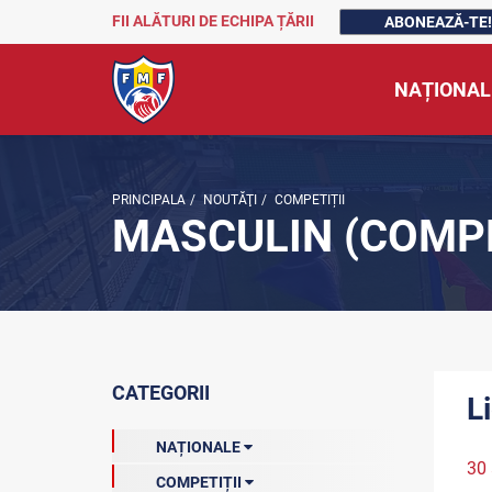
FII ALĂTURI DE ECHIPA ȚĂRII
ABONEAZĂ-TE!
NAȚIONAL
PRINCIPALA
/
NOUTĂŢI
/
COMPETIȚII
MASCULIN (COMPE
CATEGORII
L
NAȚIONALE
30
COMPETIȚII