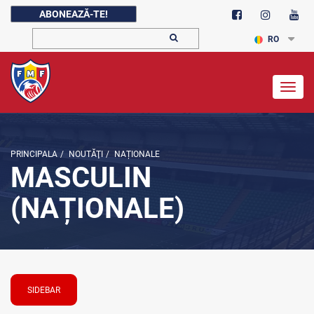
ABONEAZĂ-TE!
RO
Togg
navig
PRINCIPALA
/
NOUTĂŢI
/
NAȚIONALE
MASCULIN
(NAȚIONALE)
SIDEBAR