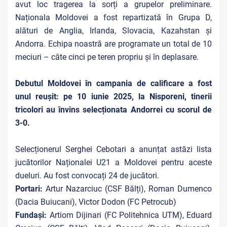
avut loc tragerea la sorți a grupelor preliminare.
Naționala Moldovei a fost repartizată în Grupa D,
alături de Anglia, Irlanda, Slovacia, Kazahstan și
Andorra. Echipa noastră are programate un total de 10
meciuri – câte cinci pe teren propriu și în deplasare.
Debutul Moldovei în campania de calificare a fost
unul reușit: pe 10 iunie 2025, la Nisporeni, tinerii
tricolori au învins selecționata Andorrei cu scorul de
3-0.
Selecționerul Serghei Cebotari a anunțat astăzi lista
jucătorilor Naționalei U21 a Moldovei pentru aceste
dueluri. Au fost convocați 24
de jucători.
Portari:
Artur Nazarciuc (CSF Bălți), Roman Dumenco
(Dacia Buiucani), Victor Dodon (FC Petrocub)
Fundași:
Artiom Dijinari (FC Politehnica UTM), Eduard