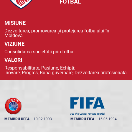
FOTBAL
MISIUNE
Dezvoltarea, promovarea și protejarea fotbalului în
Moldova
VIZIUNE
Consolidarea societății prin fotbal
VALORI
Responsabilitate, Pasiune, Echipă;
Inovare, Progres, Buna guvernare, Dezvoltarea profesională
MEMBRU UEFA
--
10.02.1993
MEMBRU FIFA
--
16.06.1994