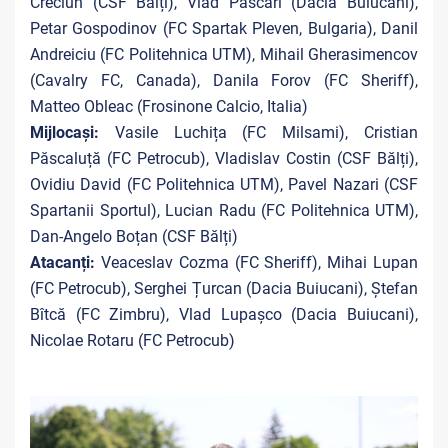
Creciun (CSF Bălți), Vlad Pascari (Dacia Buiucani),
Petar Gospodinov (FC Spartak Pleven, Bulgaria), Danil
Andreiciu (FC Politehnica UTM), Mihail Gherasimencov
(Cavalry FC, Canada), Danila Forov (FC Sheriff),
Matteo Obleac (Frosinone Calcio, Italia)
Mijlocași:
Vasile Luchița (FC Milsami), Cristian
Păscaluță (FC Petrocub), Vladislav Costin (CSF Bălți),
Ovidiu David (FC Politehnica UTM), Pavel Nazari (CSF
Spartanii Sportul), Lucian Radu (FC Politehnica UTM),
Dan-Angelo Boțan (CSF Bălți)
Atacanți:
Veaceslav Cozma (FC Sheriff), Mihai Lupan
(FC Petrocub), Serghei Țurcan (Dacia Buiucani), Ștefan
Bîtcă (FC Zimbru), Vlad Lupașco (Dacia Buiucani),
Nicolae Rotaru (FC Petrocub)