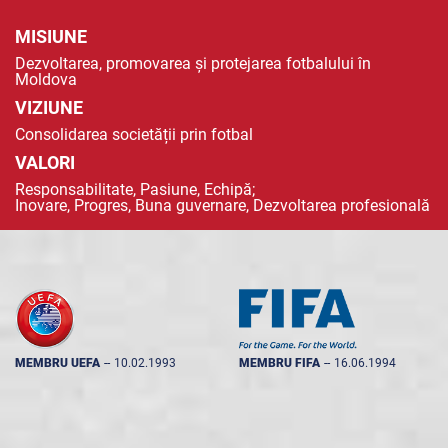
MISIUNE
Dezvoltarea, promovarea și protejarea fotbalului în
Moldova
VIZIUNE
Consolidarea societății prin fotbal
VALORI
Responsabilitate, Pasiune, Echipă;
Inovare, Progres, Buna guvernare, Dezvoltarea profesională
MEMBRU UEFA
--
10.02.1993
MEMBRU FIFA
--
16.06.1994