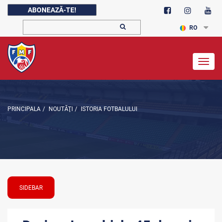
ABONEAZĂ-TE!
RO
Togg
navig
PRINCIPALA
/
NOUTĂŢI
/
ISTORIA FOTBALULUI
SIDEBAR