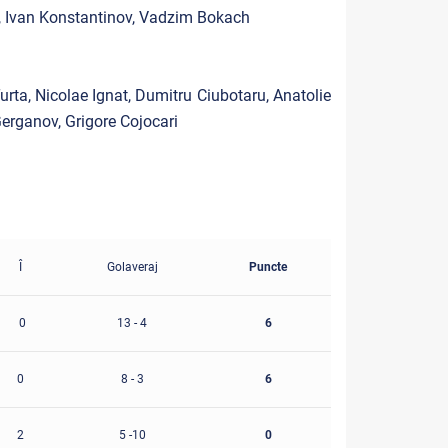
n, Ivan Konstantinov, Vadzim Bokach
urta, Nicolae Ignat, Dumitru Ciubotaru, Anatolie
erganov, Grigore Cojocari
Î
Golaveraj
Puncte
0
13 - 4
6
0
8 - 3
6
2
5 -10
0