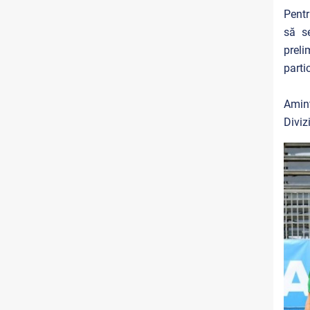
Pentr
să se
preli
parti
Amint
Divizi