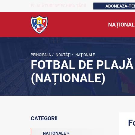
FII ALĂTURI DE ECHIPA ȚĂRII
ABONEAZĂ-TE!
NAȚIONAL
PRINCIPALA
/
NOUTĂŢI
/
NAȚIONALE
FOTBAL DE PLAJĂ
(NAȚIONALE)
CATEGORII
F
NAȚIONALE