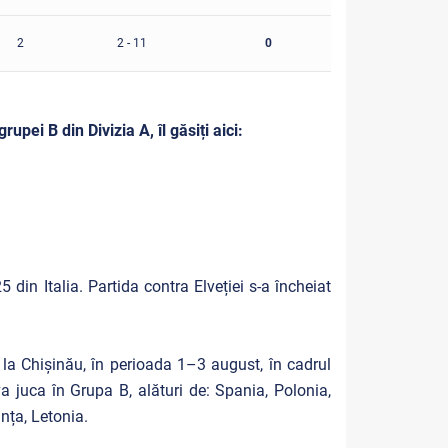
2
2 - 11
0
upei B din Divizia A, îl găsiți
aici
:
 din Italia. Partida contra Elveției s-a încheiat
ri la Chișinău, în perioada 1–3 august, în cadrul
a juca în Grupa B, alături de: Spania, Polonia,
nța, Letonia.