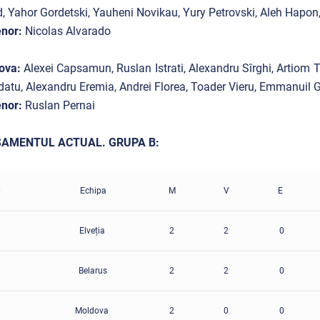
, Yahor Gordetski, Yauheni Novikau, Yury Petrovski, Aleh Hapo
enor:
Nicolas Alvarado
ova:
Alexei Capsamun, Ruslan Istrati, Alexandru Sîrghi, Artiom T
atu, Alexandru Eremia, Andrei Florea, Toader Vieru, Emmanuil G
nor:
Ruslan Pernai
AMENTUL ACTUAL. GRUPA B:
C
Echipa
M
V
E
Elveția
2
2
0
Belarus
2
2
0
Moldova
2
0
0