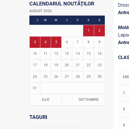
CALENDARUL NOUTĂȚILOR
Istoria fotbalului
Drozd
Turneul Viitorul
AUGUST 2026
Antr
Fotbal în grădinițe
L
M
M
J
V
S
D
Mold
1
2
Lepod
Antre
3
4
5
6
7
8
9
10
11
12
13
14
15
16
CLAS
17
18
19
20
21
22
23
24
25
26
27
28
29
30
LO
31
1
IULIE
SEPTEMBRIE
2
TAGURI
3