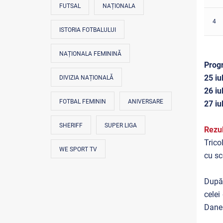
FUTSAL
NAȚIONALA
4
ISTORIA FOTBALULUI
NAȚIONALA FEMININĂ
Progr
25 iu
DIVIZIA NAȚIONALĂ
26 iu
FOTBAL FEMININ
ANIVERSARE
27 iu
SHERIFF
SUPER LIGA
Rezul
Trico
WE SPORT TV
cu sc
După 
celei
Danem