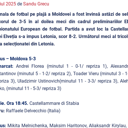
iul 2025
de
Sandu Grecu
nala de fotbal pe plajă a Moldovei a fost învinsă astăzi de se
corul de 3-5 în al doilea meci din cadrul preliminariilor E
onatului European de fotbal. Partida a avut loc la Castella
i Elveția s-a impus Letonia, scor 8-2.
Următorul meci al tricol
a selecționatei din Letonia.
rus – Moldova 5-3
arcat:
Andrei Florea
(minutul 1 - 0-1/ repriza 1),
Alexand
tantinov
(minutul 5 - 1-2/ repriza 2),
Toader Vieru
(minutul 3 - 1
priza 3),
Uladzimir Ustinovich
(minutul 11 - 3-3/ repriza 3),
Ale
ko,
(minutul 11 - 5-3/ repriza 3)
lie. Ora 18:45.
Castellammare di Stabia
ru:
Raffaele Delvecchio
(Italia)
rus:
Mikita Melnichenka, Maksim Haritonov, Aliaksandr Kirylau, 