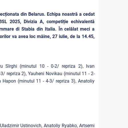
lecționata din Belarus. Echipa noastră a cedat
BSL 2025, Divizia A, competiție echivalentă
mmare di Stabia din Italia. În celălat meci a
orilor va avea loc mâine, 27 iulie, de la 14.45,
ru Sîrghi
(minutul 10 - 0-2/ repriza 2),
Ivan
-3/ repriza 2),
Yauheni Novikau
(minutul 11 - 2-
h Hapon
(minutul 11 - 4-3/ repriza 3),
Anatoliy
Uladzimir Ustinovich, Anatoliy Ryabko, Artsemi