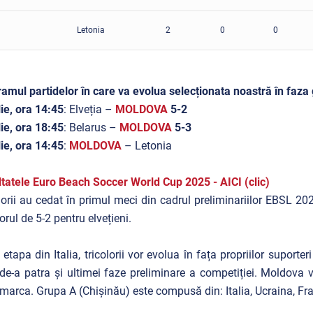
Letonia
2
0
0
amul partidelor în care va evolua selecționata noastră în faza gr
lie, ora 14:45
: Elveția –
MOLDOVA
5-2
lie, ora 18:45
: Belarus –
MOLDOVA
5-3
lie, ora 14:45
:
MOLDOVA
– Letonia
tatele Euro Beach Soccer World Cup 2025 - AICI (clic)
lorii au cedat în primul meci din cadrul preliminariilor EBSL 2025
orul de 5-2 pentru elvețieni.
etapa din Italia, tricolorii vor evolua în fața propriilor suporte
 de-a patra și ultimei faze preliminare a competiției. Moldova v
arca. Grupa A (Chișinău) este compusă din: Italia, Ucraina, Fra