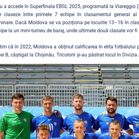
u a accede în Superfinala EBSL 2025, programată la Viareggio (It
 claseze între primele 7 echipe în clasamentul general al 
minare. Dacă Moldova se va poziționa pe locurile 13–16 în clas
cipe la un mini-turneu de baraj, unde ultimele două clasate vor fi
im că în 2022, Moldova a obținut calificarea în elita fotbalului 
ei B, câștigat la Chișinău. Tricolorii și-au
păstrat locul în Divizia 