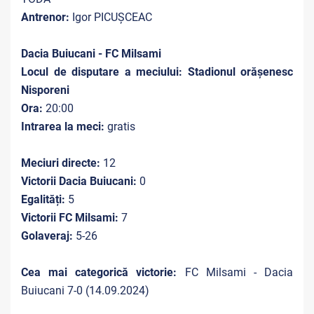
Antrenor:
Igor PICUȘCEAC
Dacia Buiucani - FC Milsami
Locul de disputare a meciului: Stadionul orășenesc
Nisporeni
Ora:
20:00
Intrarea la meci:
gratis
Meciuri directe:
12
Victorii Dacia Buiucani:
0
Egalități:
5
Victorii FC Milsami:
7
Golaveraj:
5-26
Cea mai categorică victorie:
FC Milsami - Dacia
Buiucani 7-0 (14.09.2024)