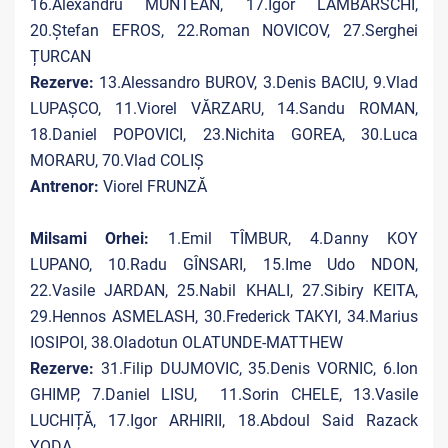
16.Alexandru MUNTEAN, 17.Igor LAMBARSCHI,
20.Ștefan EFROS, 22.Roman NOVICOV, 27.Serghei
ȚURCAN
Rezerve:
13.Alessandro BUROV, 3.Denis BACIU, 9.Vlad
LUPAȘCO, 11.Viorel VĂRZARU, 14.Sandu ROMAN,
18.Daniel POPOVICI, 23.Nichita GOREA, 30.Luca
MORARU, 70.Vlad COLIȘ
Antrenor:
Viorel FRUNZĂ
Milsami Orhei:
1.Emil TÎMBUR, 4.Danny KOY
LUPANO, 10.Radu GÎNSARI, 15.Ime Udo NDON,
22.Vasile JARDAN, 25.Nabil KHALI, 27.Sibiry KEITA,
29.Hennos ASMELASH, 30.Frederick TAKYI, 34.Marius
IOSIPOI, 38.Oladotun OLATUNDE-MATTHEW
Rezerve:
31.Filip DUJMOVIC, 35.Denis VORNIC, 6.Ion
GHIMP, 7.Daniel LISU, 11.Sorin CHELE, 13.Vasile
LUCHIȚĂ, 17.Igor ARHIRII, 18.Abdoul Said Razack
YODA