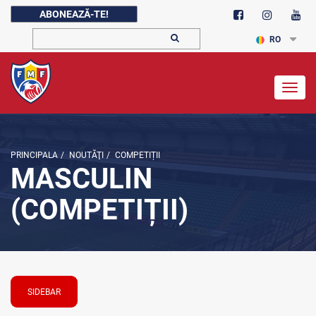
ABONEAZĂ-TE!
RO
Togg
navig
PRINCIPALA
/
NOUTĂŢI
/
COMPETIȚII
MASCULIN
(COMPETIȚII)
SIDEBAR