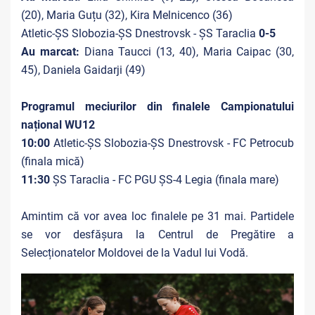
(20), Maria Guțu (32), Kira Melnicenco (36)
Atletic-ȘS Slobozia-ȘS Dnestrovsk - ȘS Taraclia
0-5
Au marcat:
Diana Taucci (13, 40), Maria Caipac (30,
45), Daniela Gaidarji (49)
Programul meciurilor din finalele Campionatului
național WU12
10:00
Atletic-ȘS Slobozia-ȘS Dnestrovsk - FC Petrocub
(finala mică)
11:30
ȘS Taraclia - FC PGU ȘS-4 Legia (finala mare)
Amintim că vor avea loc finalele pe 31 mai. Partidele
se vor desfășura la Centrul de Pregătire a
Selecționatelor Moldovei de la Vadul lui Vodă.