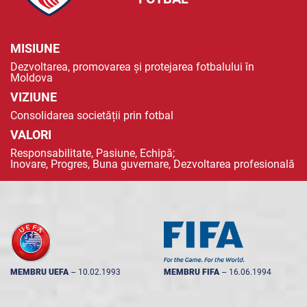
MISIUNE
Dezvoltarea, promovarea și protejarea fotbalului în
Moldova
VIZIUNE
Consolidarea societății prin fotbal
VALORI
Responsabilitate, Pasiune, Echipă;
Inovare, Progres, Buna guvernare, Dezvoltarea profesională
MEMBRU UEFA
--
10.02.1993
MEMBRU FIFA
--
16.06.1994