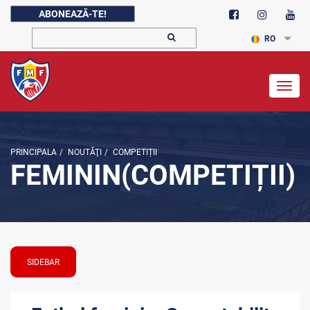
ABONEAZĂ-TE!
RO
Togg
navig
PRINCIPALA
/
NOUTĂŢI
/
COMPETIȚII
FEMININ(COMPETIȚII)
SIDEBAR