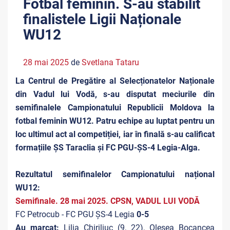
Fotbal feminin. S-au stabilit
finalistele Ligii Naționale
WU12
28 mai 2025
de
Svetlana Tataru
La Centrul de Pregătire al Selecționatelor Naționale
din Vadul lui Vodă, s-au disputat meciurile din
semifinalele Campionatului Republicii Moldova la
fotbal feminin WU12. Patru echipe au luptat pentru un
loc ultimul act al competiției, iar în finală s-au calificat
formațiile ȘS Taraclia și FC PGU-ȘS-4 Legia-Alga.
Rezultatul semifinalelor Campionatului național
WU12:
Semifinale. 28 mai 2025. CPSN, VADUL LUI VODĂ
FC Petrocub - FC PGU ȘS-4 Legia
0-5
Au marcat:
Lilia Chiriliuc (9, 22), Olesea Bocancea