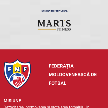
PARTENER PRINCIPAL
FEDERAȚIA
MOLDOVENEASCĂ DE
FOTBAL
MISIUNE
Dezvoltarea, promovarea și protejarea fotbalului în