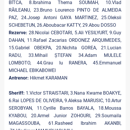
BÎTCA, 8.Ibrahima Therna SOUMAH, 10.Vlad
RĂILEANU, 23.Bruno Lourenco PINTO DE ALMEIDA
PAZ, 24.Josep Antoni GAYA MARTINEZ, 25.Oleksii
SCHEBETUN, 26.Aboubacar KATTY, 29.Abou DOSSO
Rezerve:
28.Nicolai CEBOTARI, 5.Ali YESILYURT, 9.Guy
DAHAN, 11.Rafael Zacarias ORDONEZ ARQUIMEDES,
15.Gabriel OBEKPA, 20.Nichita GOREA, 21.Lucian
RADU, 33.Mihail ȘTEFAN
34.Adam MULELE
LOMBOTO, 44.Grau Iu RANERA, 45.Emmanuel
MICHAEL EBIKABOWEI
Antrenor:
Hikmet KARAMAN
Sheriff:
1.Victor STRAISTARI, 3.Nana Kwame BOAKYE,
6.Rai LOPES DE OLIVEIRA, 9.Aleksa MARUSIC, 10.Artur
SEROBYAN, 11.Cyrille Barros BAYALA, 18.Moussa
KYABOU, 20.Armel Junior ZOHOURI, 29.Soumaila
MAGASSOUBA, 61.Rasheed Ibrahim AKANBI,