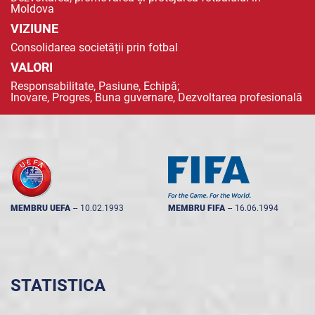
Moldova
VIZIUNE
Consolidarea societății prin fotbal
VALORI
Responsabilitate, Pasiune, Echipă;
Inovare, Progres, Buna guvernare, Dezvoltarea profesională
MEMBRU UEFA
--
10.02.1993
MEMBRU FIFA
--
16.06.1994
STATISTICA