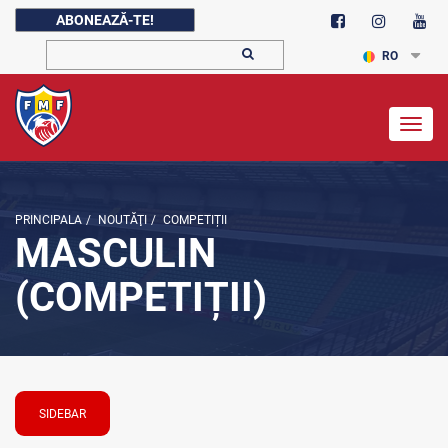
ABONEAZĂ-TE!
RO
Togg
navig
PRINCIPALA
/
NOUTĂŢI
/
COMPETIȚII
MASCULIN
(COMPETIȚII)
SIDEBAR