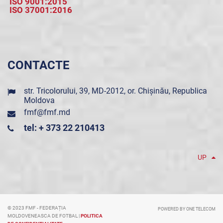
ISO 9001:2015
ISO 37001:2016
CONTACTE
str. Tricolorului, 39, MD-2012, or. Chișinău, Republica
Moldova
fmf@fmf.md
tel: + 373 22 210413
UP
© 2023 FMF - FEDERAȚIA
POWERED BY ONE TELECOM
MOLDOVENEASCA DE FOTBAL |
POLITICA