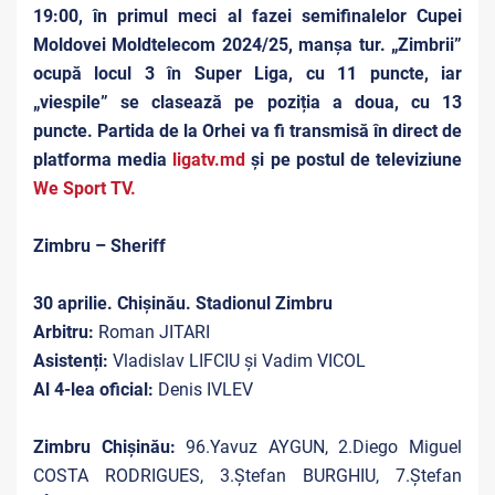
19:00, în primul meci al fazei semifinalelor Cupei
Moldovei Moldtelecom 2024/25, manșa tur. „Zimbrii”
ocupă locul 3 în Super Liga, cu 11 puncte, iar
„viespile” se clasează pe poziția a doua, cu 13
puncte. Partida de la Orhei va fi transmisă în direct de
platforma media
ligatv.md
și pe postul de televiziune
We Sport TV.
Zimbru – Sheriff
30 aprilie. Chișinău. Stadionul Zimbru
Arbitru:
Roman JITARI
Asistenți:
Vladislav LIFCIU și Vadim VICOL
Al 4-lea oficial:
Denis IVLEV
Zimbru Chișinău:
96.Yavuz AYGUN, 2.Diego Miguel
COSTA RODRIGUES, 3.Ștefan BURGHIU, 7.Ștefan