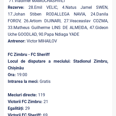
71.Vladimer MAMUCHASHVILI
Rezerve:
28.Emil VELIC, 4.Natus Jamel SWEN,
17.Johan Stiben RODALLEGA NAVIA, 24.Danila
FOROV, 26.Artiom DIJINARI, 27.Veaceaslav COZMA,
33.Matheus Guilherme LINS DE ALMEIDA, 47.Gideon
Uche GOODLAD
, 90.Papa Ndiaga YADE
Antrenor:
Victor MIHAILOV
FC Zimbru - FC Sheriff
Locul de disputare a meciului: Stadionul Zimbru,
Chișinău
Ora:
19:00
Intrarea la meci:
Gratis
Meciuri directe:
119
Victorii FC Zimbru:
21
Egalități:
29
Victorii FC Sheriff:
69