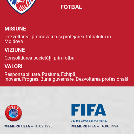
FOTBAL
MISIUNE
Dezvoltarea, promovarea și protejarea fotbalului în
Moldova
VIZIUNE
Consolidarea societății prin fotbal
VALORI
Responsabilitate, Pasiune, Echipă;
Inovare, Progres, Buna guvernare, Dezvoltarea profesională
MEMBRU UEFA
--
10.02.1993
MEMBRU FIFA
--
16.06.1994