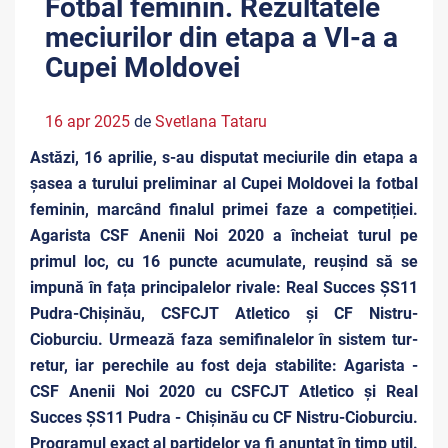
Fotbal feminin. Rezultatele
meciurilor din etapa a VI-a a
Cupei Moldovei
16 apr 2025
de
Svetlana Tataru
Astăzi, 16 aprilie, s-au disputat meciurile din etapa a
șasea a turului preliminar al Cupei Moldovei la fotbal
feminin, marcând finalul primei faze a competiției.
Agarista CSF Anenii Noi 2020 a încheiat turul pe
primul loc, cu 16 puncte acumulate, reușind să se
impună în fața principalelor rivale: Real Succes ȘS11
Pudra-Chișinău, CSFCJT Atletico și CF Nistru-
Cioburciu. Urmează faza semifinalelor în sistem tur-
retur, iar perechile au fost deja stabilite: Agarista -
CSF Anenii Noi 2020 cu CSFCJT Atletico și Real
Succes ȘS11 Pudra - Chișinău cu CF Nistru-Cioburciu.
Programul exact al partidelor va fi anunțat în timp util.