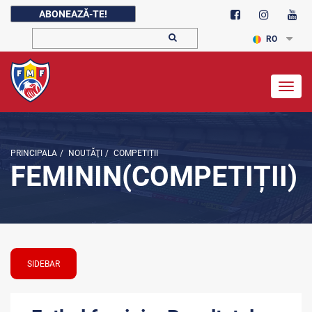
ABONEAZĂ-TE!
RO
Togg
navig
PRINCIPALA
/
NOUTĂŢI
/
COMPETIȚII
FEMININ(COMPETIȚII)
SIDEBAR