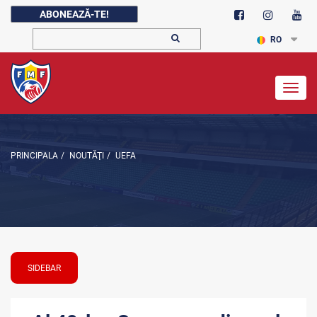
ABONEAZĂ-TE!
RO
Togg
navig
PRINCIPALA
/
NOUTĂŢI
/
UEFA
SIDEBAR