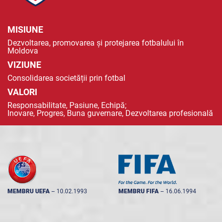
MISIUNE
Dezvoltarea, promovarea și protejarea fotbalului în
Moldova
VIZIUNE
Consolidarea societății prin fotbal
VALORI
Responsabilitate, Pasiune, Echipă;
Inovare, Progres, Buna guvernare, Dezvoltarea profesională
MEMBRU UEFA
--
10.02.1993
MEMBRU FIFA
--
16.06.1994