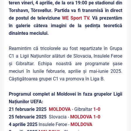
teren vineri, 4 aprilie, de la ora 19:00 pe stadionul din
Torshavn, Tórsvøllur
. Partida va fi transmisă în direct
de postul de televiziune
WE Sport TV
.
V
ă prezentăm
în galerie câteva imagini de la ședința teoretică
dinaintea meciului.
Reamintim că tricolorele au fost repartizate în Grupa
C1 a Ligii Națiunilor alături de Slovacia, Insulele Feroe
și Gibraltar. Echipa noastră are programate șase
meciuri în lunile februarie, aprilie și mai-iunie 2025.
Câștigătoarea grupei C1 va promova în Liga B.
Programul complet al Moldovei în faza grupelor Ligii
Națiunilor UEFA:
21 februarie 2025
MOLDOVA
- Gibraltar
1-0
25 februarie 2025
Slovacia -
MOLDOVA 1
-0
4 aprilie 2025
Insulele Feroe -
MOLDOVA