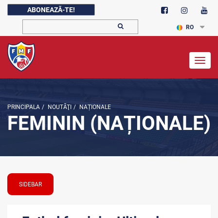
ABONEAZĂ-TE!
RO
Togg
navig
PRINCIPALA
/
NOUTĂŢI
/
NAȚIONALE
FEMININ (NAȚIONALE)
SIDEBAR