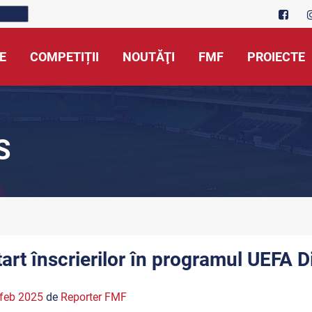
E
COMPETIȚII
NOUTĂŢI
FMF
PROIECTE
S
tart înscrierilor în programul UEFA 
feb 2025
de
Reporter FMF