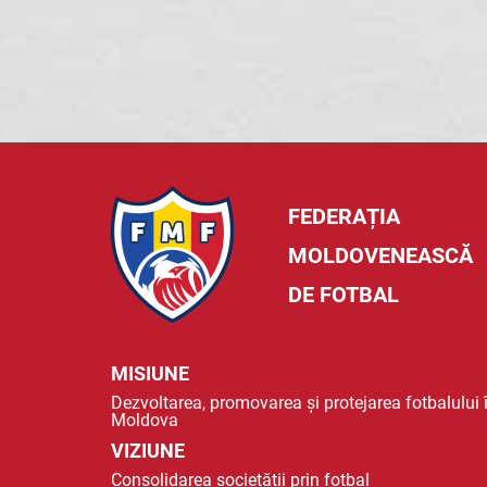
FEDERAȚIA
MOLDOVENEASCĂ
DE FOTBAL
MISIUNE
Dezvoltarea, promovarea și protejarea fotbalului 
Moldova
VIZIUNE
Consolidarea societății prin fotbal