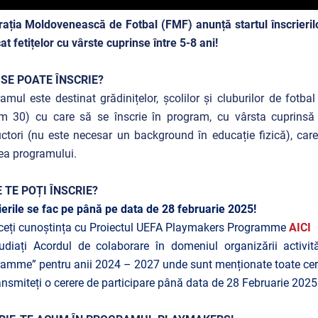
ația Moldovenească de Fotbal (FMF) anunță startul înscrieri
at fetițelor cu vârste cuprinse între 5-8 ani!
 SE POATE ÎNSCRIE?
amul este destinat grădinițelor, școlilor și cluburilor de fot
 30) cu care să se înscrie în program, cu vârsta cuprinsă î
uctori (nu este necesar un background în educație fizică), care 
rea programului.
 TE POȚI ÎNSCRIE?
ierile se fac pe până pe data de 28 februarie 2025!
ceți cunoștința cu Proiectul UEFA Playmakers Programme
AICI
udiați Acordul de colaborare în domeniul organizării activit
amme” pentru anii 2024 – 2027 unde sunt menționate toate cerinț
ansmiteți o cerere de participare până data de 28 Februarie 2025