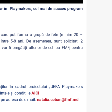
lor în Playmakers, cel mai de succes program
bal care pot forma o grupă de fete (minim 20 –
ntre 5-8 ani. De asemenea, sunt solicitați 2
vor fi pregătiți ulterior de echipa FMF, pentru
ăților în cadrul proiectului „UEFA Playmakers
ele și condițiile
AICI
 pe adresa de e-mail:
natalia.ceban@fmf.md