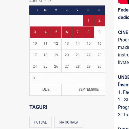
AUGUST 2026
Fotbal în grădinițe
Feder
L
M
M
J
V
S
D
dedic
1
2
CINE
3
4
5
6
7
8
9
Progr
10
11
12
13
14
15
16
maxim
instr
17
18
19
20
21
22
23
livra
24
25
26
27
28
29
30
UNDE
31
Înscr
IULIE
SEPTEMBRIE
1. Fa
2. St
TAGURI
Progr
3. Tr
FUTSAL
NAȚIONALA