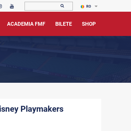
RO
ACADEMIA FMF
BILETE
SHOP
Disney Playmakers