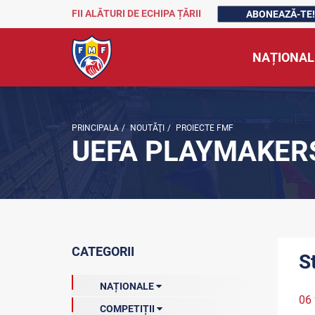
FII ALĂTURI DE ECHIPA ȚĂRII
ABONEAZĂ-TE!
NAȚIONAL
PRINCIPALA
/
NOUTĂŢI
/
PROIECTE FMF
UEFA PLAYMAKER
CATEGORII
S
NAȚIONALE
06 
COMPETIȚII