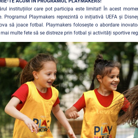
RIE-TE ACUM ÎN PROGRAMUL PLAYMAKERS!
ul instituțiilor care pot participa este limitat! În acest mom
e. Programul Playmakers reprezintă o inițiativă UEFA și Disne
va să joace fotbal. Playmakers folosește o abordare inovato
 mai multe fete să se distreze prin fotbal și activități sportive reg