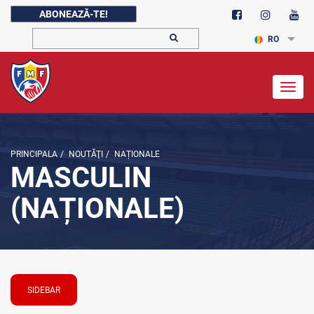
ABONEAZĂ-TE!
RO
Togg
navig
PRINCIPALA
/
NOUTĂŢI
/
NAȚIONALE
MASCULIN
(NAȚIONALE)
SIDEBAR