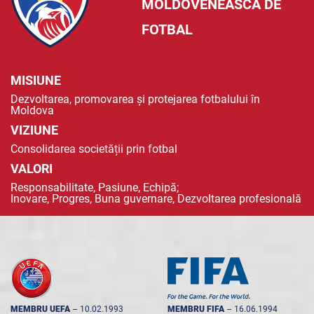
MOLDOVENEASCĂ DE
FOTBAL
MISIUNE
Dezvoltarea, promovarea și protejarea fotbalului în
Moldova
VIZIUNE
Consolidarea societății prin fotbal
VALORI
Responsabilitate, Pasiune, Echipă;
Inovare, Progres, Buna guvernare, Dezvoltarea profesională
MEMBRU UEFA
--
10.02.1993
MEMBRU FIFA
--
16.06.1994