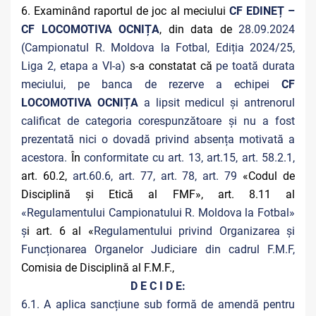
6. Examinând raportul de joc al meciului
CF EDINEȚ –
CF LOCOMOTIVA OCNIȚA
, din data de
28.09.2024
(Campionatul R. Moldova la Fotbal, Ediția 2024/25,
Liga 2, etapa a VI-a)
s-a constatat că
pe toată durata
meciului, pe banca de rezerve a echipei
CF
LOCOMOTIVA OCNIȚA
a lipsit medicul și antrenorul
calificat de categoria corespunzătoare și nu a fost
prezentată nici o dovadă privind absența motivată a
acestora.
În
conformitate cu art. 13, art.15, art. 58.2.1,
art. 60.2,
art.60.6, art. 77, art. 78, art. 79
«Codul de
Disciplină și Etică al FMF», art. 8.11 al
«Regulamentului Campionatului R. Moldova la Fotbal»
ș
i art. 6 al «
Regulamentului privind Organizarea și
Funcționarea Organelor Judiciare din cadrul F.M.F,
Comisia de Disciplină al F.M.F.,
D E C I D E:
6.1. A aplica sancțiune sub formă de amendă pentru