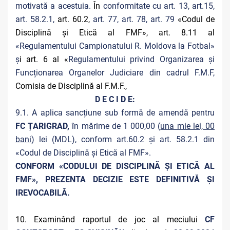
motivată a acestuia.
În
conformitate cu art. 13, art.15,
art. 58.2.1,
art. 60.2,
art. 77, art. 78, art. 79
«Codul de
Disciplină și Etică al FMF», art. 8.11 al
«Regulamentului Campionatului R. Moldova la Fotbal»
ș
i art. 6 al «
Regulamentului privind Organizarea și
Funcționarea Organelor Judiciare din cadrul F.M.F,
Comisia de Disciplină al F.M.F.,
D E C I D E:
9.1. A aplica sancțiune sub formă de amendă pentru
FC ȚARIGRAD,
în mărime de 1 000,00 (
una mie lei, 00
bani
) lei (MDL), conform art.60.2 și art. 58.2.1 din
«Codul de Disciplină și Etică al FMF».
CONFORM «CODULUI DE DISCIPLINĂ ȘI ETICĂ AL
FMF», PREZENTA DECIZIE ESTE DEFINITIVĂ ŞI
IREVOCABILĂ.
10. Examinând raportul de joc al meciului
CF