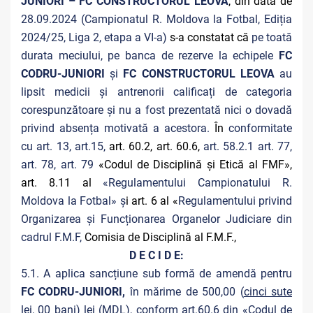
JUNIORI – FC CONSTRUCTORUL LEOVA
, din data de
28.09.2024 (Campionatul R. Moldova la Fotbal, Ediția
2024/25, Liga 2, etapa a VI-a)
s-a constatat că
pe toată
durata meciului, pe banca de rezerve la echipele
FC
CODRU-JUNIORI
și
FC CONSTRUCTORUL LEOVA
au
lipsit medicii și antrenorii calificați de categoria
corespunzătoare și nu a fost prezentată nici o dovadă
privind absența motivată a acestora.
În
conformitate
cu art. 13, art.15,
art. 60.2, art. 60.6,
art. 58.2.1 art. 77,
art. 78, art. 79
«Codul de Disciplină și Etică al FMF»,
art. 8.11 al
«Regulamentului Campionatului R.
Moldova la Fotbal» ș
i art. 6 al «
Regulamentului privind
Organizarea și Funcționarea Organelor Judiciare din
cadrul F.M.F,
Comisia de Disciplină al F.M.F.,
D E C I D E:
5.1. A aplica sancțiune sub formă de amendă pentru
FC CODRU-JUNIORI,
în mărime de 500,00 (
cinci sute
lei, 00 bani
) lei (MDL), conform art.60.6 din «Codul de