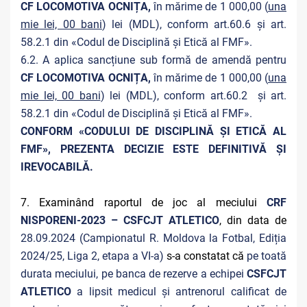
CF LOCOMOTIVA OCNIȚA,
în mărime de 1 000,00 (
una
mie lei, 00 bani
) lei (MDL), conform art.60.6 și art.
58.2.1 din «Codul de Disciplină și Etică al FMF».
6.2. A aplica sancțiune sub formă de amendă pentru
CF LOCOMOTIVA OCNIȚA,
în mărime de 1 000,00 (
una
mie lei, 00 bani
) lei (MDL), conform art.60.2 și art.
58.2.1 din «Codul de Disciplină și Etică al FMF».
CONFORM «CODULUI DE DISCIPLINĂ ȘI ETICĂ AL
FMF», PREZENTA DECIZIE ESTE DEFINITIVĂ ŞI
IREVOCABILĂ.
7. Examinând raportul de joc al meciului
CRF
NISPORENI-2023 – CSFCJT ATLETICO
, din data de
28.09.2024 (Campionatul R. Moldova la Fotbal, Ediția
2024/25, Liga 2, etapa a VI-a)
s-a constatat că
pe toată
durata meciului, pe banca de rezerve a echipei
CSFCJT
ATLETICO
a lipsit medicul și antrenorul calificat de