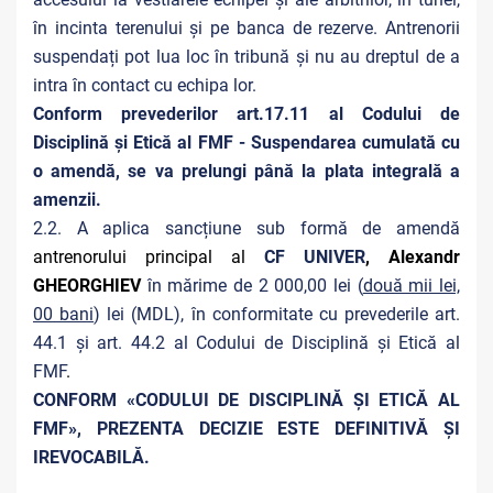
în incinta terenului și pe banca de rezerve. Antrenorii
suspendați pot lua loc în tribună și nu au dreptul de a
intra în contact cu echipa lor.
Conform prevederilor art.17.11 al Codului de
Disciplină și Etică al FMF - Suspendarea cumulată cu
o amendă, se va prelungi până la plata integrală a
amenzii.
2.2. A aplica sancțiune sub formă de amendă
antrenorului principal al
CF UNIVER
, Alexandr
GHEORGHIEV
în mărime de 2 000,00 lei (
două mii lei,
00 bani
) lei (MDL), în conformitate cu prevederile art.
44.1 și art. 44.2 al Codului de Disciplină și Etică al
FMF
.
CONFORM «CODULUI DE DISCIPLINĂ ȘI ETICĂ AL
FMF», PREZENTA DECIZIE ESTE DEFINITIVĂ ŞI
IREVOCABILĂ.