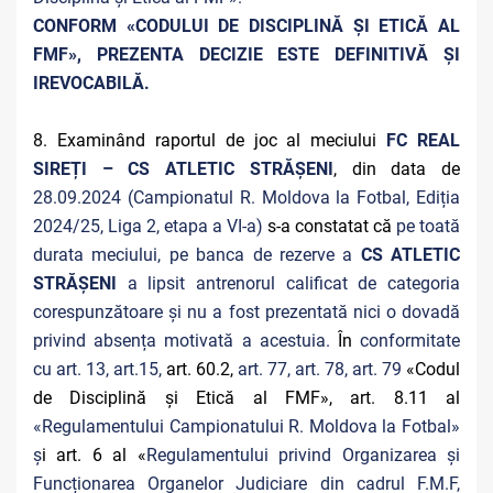
CONFORM «CODULUI DE DISCIPLINĂ ȘI ETICĂ AL
FMF», PREZENTA DECIZIE ESTE DEFINITIVĂ ŞI
IREVOCABILĂ.
8. Examinând raportul de joc al meciului
FC REAL
SIREȚI – CS ATLETIC STRĂȘENI
, din data de
28.09.2024 (Campionatul R. Moldova la Fotbal, Ediția
2024/25, Liga 2, etapa a VI-a)
s-a constatat că
pe toată
durata meciului, pe banca de rezerve a
CS ATLETIC
STRĂȘENI
a lipsit antrenorul calificat de categoria
corespunzătoare și nu a fost prezentată nici o dovadă
privind absența motivată a acestuia.
În
conformitate
cu art. 13, art.15,
art. 60.2,
art. 77, art. 78, art. 79
«Codul
de Disciplină și Etică al FMF», art. 8.11 al
«Regulamentului Campionatului R. Moldova la Fotbal»
ș
i art. 6 al «
Regulamentului privind Organizarea și
Funcționarea Organelor Judiciare din cadrul F.M.F,