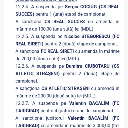
12.2.4. A suspenda pe
Sergiu COCIUG (CS REAL
SUCCES)
pentru 1 (una) etapă de campionat.
A sancționa
CS REAL SUCCES
cu amendă în
mărime de 100,00 (una sută) lei (MDL).
12.2.5. A suspenda pe
Nicolae STEGORESCU (FC
REAL SIREȚI)
pentru 2 (două) etape de campionat.
A sancționa
FC REAL SIREȚI
cu amendă în mărime
de 200,00 (două sute) lei (MDL).
12.2.6. A suspenda pe
Dumitru CIUBOTARU (CS
ATLETIC STRĂȘENI)
pentru 2 (două) etape de
campionat.
A sancționa
CS ATLETIC STRĂȘENI
cu amendă în
mărime de 200,00 (două sute) lei (MDL).
12.2.7. A suspenda pe
Valentin BACALÎM (FC
ȚARIGRAD)
pentru 4 (patru) etape de campionat.
A sancționa jucătorul
Valentin BACALÎM (FC
ȚARIGRAD)
cu amendă în mărime de 3 000,00 (trei