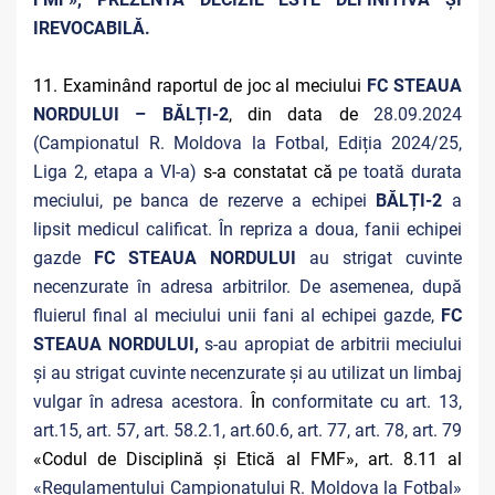
IREVOCABILĂ.
11. Examinând raportul de joc al meciului
FC STEAUA
NORDULUI – BĂLȚI-2
, din data de
28.09.2024
(Campionatul R. Moldova la Fotbal, Ediția 2024/25,
Liga 2, etapa a VI-a)
s-a constatat că
pe toată durata
meciului, pe banca de rezerve a echipei
BĂLȚI-2
a
lipsit medicul calificat. În repriza a doua, fanii echipei
gazde
FC STEAUA NORDULUI
au strigat cuvinte
necenzurate în adresa arbitrilor. De asemenea, după
fluierul final al meciului unii fani al echipei gazde,
FC
STEAUA NORDULUI,
s-au apropiat de arbitrii meciului
și au strigat cuvinte necenzurate și au utilizat un limbaj
vulgar în adresa acestora.
În
conformitate cu art. 13,
art.15, art. 57, art. 58.2.1, art.60.6, art. 77, art. 78, art. 79
«Codul de Disciplină și Etică al FMF», art. 8.11 al
«Regulamentului Campionatului R. Moldova la Fotbal»