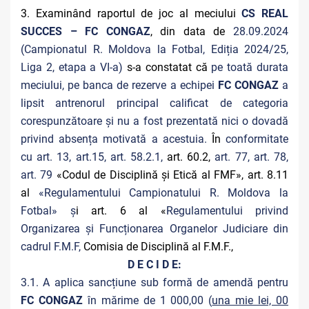
3. Examinând raportul de joc al meciului
CS REAL
SUCCES – FC CONGAZ
, din data de
28.09.2024
(Campionatul R. Moldova la Fotbal, Ediția 2024/25,
Liga 2, etapa a VI-a)
s-a constatat că
pe toată durata
meciului, pe banca de rezerve a echipei
FC CONGAZ
a
lipsit antrenorul principal calificat de categoria
corespunzătoare și nu a fost prezentată nici o dovadă
privind absența motivată a acestuia.
În
conformitate
cu art. 13, art.15, art. 58.2.1,
art. 60.2,
art. 77, art. 78,
art. 79
«Codul de Disciplină și Etică al FMF», art. 8.11
al
«Regulamentului Campionatului R. Moldova la
Fotbal» ș
i art. 6 al «
Regulamentului privind
Organizarea și Funcționarea Organelor Judiciare din
cadrul F.M.F,
Comisia de Disciplină al F.M.F.,
D E C I D E:
3.1. A aplica sancțiune sub formă de amendă pentru
FC CONGAZ
în mărime de 1 000,00 (
una mie lei, 00