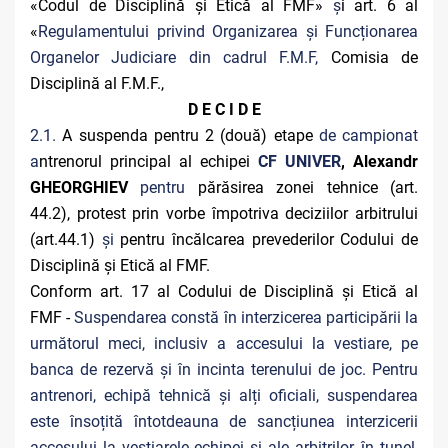
«Codul de Disciplină și Etică al FMF»
ș
i art. 6 al
«
Regulamentului privind Organizarea și Funcționarea
Organelor Judiciare din cadrul F.M.F,
Comisia de
Disciplină al F.M.F.,
D E C I D E
2.1.
A suspenda pentru 2 (două) etape
de campionat
a
ntrenorul principal al echipei
CF UNIVER
, Alexandr
GHEORGHIEV
pentru
părăsirea zonei tehnice (art.
44.2), protest prin vorbe împotriva deciziilor arbitrului
(art.44.1)
și
pentru încălcarea prevederilor Codului de
Disciplină și Etică al FMF.
Conform art. 17 al Codului de Disciplină și Etică al
FMF -
Suspendarea constă în interzicerea participării la
următorul meci, inclusiv a accesului la vestiare, pe
banca de rezervă şi în incinta terenului de joc. Pentru
antrenori, echipă tehnică și alți oficiali, suspendarea
este însoțită întotdeauna de sancțiunea interzicerii
accesului la vestiarele echipei și ale arbitrilor, în tunel,