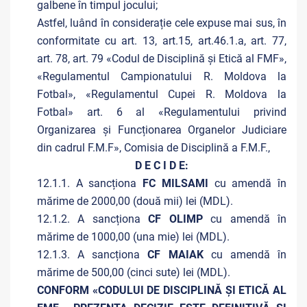
galbene în timpul jocului;
Astfel, luând în considerație cele expuse mai sus, în
conformitate cu art. 13, art.15, art.46.1.a, art. 77,
art. 78, art. 79 «Codul de Disciplină și Etică al FMF»,
«Regulamentul Campionatului R. Moldova la
Fotbal», «Regulamentul Cupei R. Moldova la
Fotbal» art. 6 al «Regulamentului privind
Organizarea și Funcționarea Organelor Judiciare
din cadrul F.M.F», Comisia de Disciplină a F.M.F.,
D E C I D E:
12.1.1. A sancționa
FC MILSAMI
cu amendă în
mărime de 2000,00 (două mii) lei (MDL).
12.1.2. A sancționa
CF OLIMP
cu amendă în
mărime de 1000,00 (una mie) lei (MDL).
12.1.3. A sancționa
CF MAIAK
cu amendă în
mărime de 500,00 (cinci sute) lei (MDL).
CONFORM «CODULUI DE DISCIPLINĂ ȘI ETICĂ AL