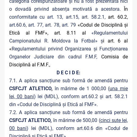
categoria corespunzătoare și nu a fost prezentată nici
o dovadă privind absența motivată a acestora.
În
conformitate cu art. 13, art.15, art. 58.2.1,
art. 60.2,
art.60.6, art. 77, art. 78, art. 79
«Codul de Disciplină și
Etică al FMF», art. 8.11 al
«Regulamentului
Campionatului R. Moldova la Fotbal» ș
i art. 6 al
«
Regulamentului privind Organizarea și Funcționarea
Organelor Judiciare din cadrul F.M.F,
Comisia de
Disciplină al F.M.F.,
D E C I D E:
7.1. A aplica sancțiune sub formă de amendă pentru
CSFCJT ATLETICO,
în mărime de 1 000,00 (
una mie
lei, 00 bani
) lei (MDL), conform art.60.2 și art. 58.2.1
din «Codul de Disciplină și Etică al FMF».
7.2. A aplica sancțiune sub formă de amendă pentru
CSFCJT ATLETICO,
în mărime de 500,00 (
cinci sute lei,
00 bani
) lei (MDL), conform art.60.6 din «Codul de
Disciplină și Etică al FMF».