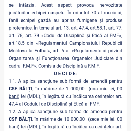
se întârzia. Acest aspect provoca nervozitate
jucătorilor echipei oaspete. În minutul 70 al meciului,
fanii echipei gazdă au aprins fumigene și produse
pirotehnice. În temeiul art. 13, art. 47.4, art.58.1
,
art. 77,
art. 78, art. 79 «Codul de Disciplină și Etică al FMF»,
art.18.5 din «Regulamentul Campionatului Republicii
Moldova la Fotbal», art. 6 al «Regulamentului privind
Organizarea și Funcționarea Organelor Judiciare din
cadrul F.M.F», Comisia de Disciplină a F.M.F.
D E C I D E:
1.1. A aplica sancțiune sub formă de amendă pentru
CSF BĂLȚI
, în mărime de 1 000,00 (
una mie lei, 00
bani
) lei (MDL), în legătură cu încălcarea cerințelor art.
47.4 al Codului de Disciplină și Etică al FMF.
1.2. A aplica sancțiune sub formă de amendă pentru
CSF BĂLȚI
, în mărime de 10 000,00 (
zece mie lei, 00
bani
) lei (MDL), în legătură cu încălcarea cerințelor art.