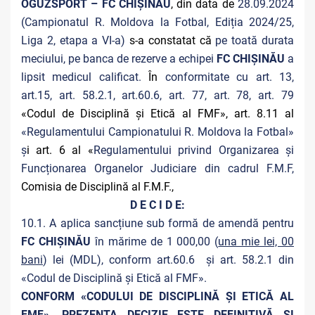
OGUZSPORT – FC CHIȘINĂU
, din data de
28.09.2024
(Campionatul R. Moldova la Fotbal, Ediția 2024/25,
Liga 2, etapa a VI-a)
s-a constatat că
pe toată durata
meciului, pe banca de rezerve a echipei
FC CHIȘINĂU
a
lipsit medicul calificat.
În
conformitate cu art. 13,
art.15, art. 58.2.1, art.60.6, art. 77, art. 78, art. 79
«Codul de Disciplină și Etică al FMF», art. 8.11 al
«Regulamentului Campionatului R. Moldova la Fotbal»
ș
i art. 6 al «
Regulamentului privind Organizarea și
Funcționarea Organelor Judiciare din cadrul F.M.F,
Comisia de Disciplină al F.M.F.,
D E C I D E:
10.1. A aplica sancțiune sub formă de amendă pentru
FC CHIȘINĂU
în mărime de 1 000,00 (
una mie lei, 00
bani
) lei (MDL), conform art.60.6 și art. 58.2.1 din
«Codul de Disciplină și Etică al FMF».
CONFORM «CODULUI DE DISCIPLINĂ ȘI ETICĂ AL
FMF», PREZENTA DECIZIE ESTE DEFINITIVĂ ŞI