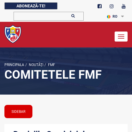
ABONEAZĂ-TE!
RO
Togg
navig
PRINCIPALA
/
NOUTĂŢI
/
FMF
COMITETELE FMF
SIDEBAR