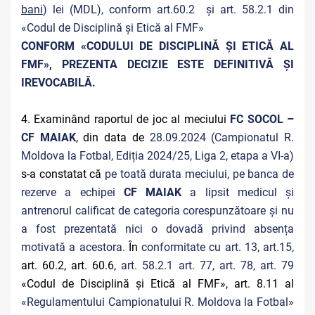
bani
) lei (MDL), conform art.60.2 și art. 58.2.1 din
«Codul de Disciplină și Etică al FMF»
CONFORM «CODULUI DE DISCIPLINĂ ȘI ETICĂ AL
FMF», PREZENTA DECIZIE ESTE DEFINITIVĂ ŞI
IREVOCABILĂ.
4. Examinând raportul de joc al meciului
FC SOCOL –
CF MAIAK
, din data de
28.09.2024 (Campionatul R.
Moldova la Fotbal, Ediția 2024/25, Liga 2, etapa a VI-a)
s-a constatat că
pe toată durata meciului, pe banca de
rezerve a echipei
CF MAIAK
a lipsit medicul și
antrenorul calificat de categoria corespunzătoare și nu
a fost prezentată nici o dovadă privind absența
motivată a acestora.
În
conformitate cu art. 13, art.15,
art. 60.2, art. 60.6,
art. 58.2.1 art. 77, art. 78, art. 79
«Codul de Disciplină și Etică al FMF», art. 8.11 al
«Regulamentului Campionatului R. Moldova la Fotbal»