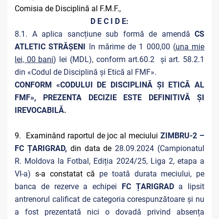
Comisia de Disciplină al F.M.F.,
D E C I D E:
8.1. A aplica sancțiune sub formă de amendă
CS
ATLETIC STRĂȘENI
în mărime de 1 000,00 (
una mie
lei, 00 bani
) lei (MDL), conform art.60.2 și art. 58.2.1
din «Codul de Disciplină și Etică al FMF».
CONFORM «CODULUI DE DISCIPLINĂ ȘI ETICĂ AL
FMF», PREZENTA DECIZIE ESTE DEFINITIVĂ ŞI
IREVOCABILĂ.
9. Examinând raportul de joc al meciului
ZIMBRU-2 –
FC ȚARIGRAD,
din data de
28.09.2024 (Campionatul
R. Moldova la Fotbal, Ediția 2024/25, Liga 2, etapa a
VI-a)
s-a constatat că
pe toată durata meciului, pe
banca de rezerve a echipei
FC ȚARIGRAD
a lipsit
antrenorul calificat de categoria corespunzătoare și nu
a fost prezentată nici o dovadă privind absența