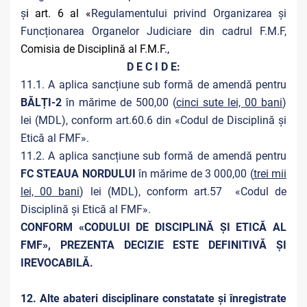
ș
i art. 6 al «
Regulamentului privind Organizarea și
Funcționarea Organelor Judiciare din cadrul F.M.F,
Comisia de Disciplină al F.M.F.,
D E C I D E:
11.1. A aplica sancțiune sub formă de amendă pentru
BĂLȚI-2
în mărime de 500,00 (
cinci sute lei, 00 bani
)
lei (MDL), conform art.60.6 din «Codul de Disciplină și
Etică al FMF».
11.2. A aplica sancțiune sub formă de amendă pentru
FC STEAUA NORDULUI
în mărime de 3 000,00 (
trei mii
lei, 00 bani
) lei (MDL), conform art.57 «Codul de
Disciplină și Etică al FMF».
CONFORM «CODULUI DE DISCIPLINĂ ȘI ETICĂ AL
FMF», PREZENTA DECIZIE ESTE DEFINITIVĂ ŞI
IREVOCABILĂ.
12. Alte abateri disciplinare constatate și înregistrate