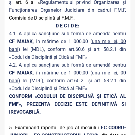
ș
i art. 6 al «
Regulamentului privind Organizarea și
Funcționarea Organelor Judiciare din cadrul F.M.F,
Comisia de Disciplină al F.M.F.,
D E C I D E:
4.1. A aplica sancțiune sub formă de amendă pentru
CF MAIAK,
în mărime de 1 000,00 (
una mie lei, 00
bani
) lei (MDL), conform art.60.6 și art. 58.2.1 din
«Codul de Disciplină și Etică al FMF».
4.2. A aplica sancțiune sub formă de amendă pentru
CF MAIAK,
în mărime de 1 000,00 (
una mie lei, 00
bani
) lei (MDL), conform art.60.2 și art. 58.2.1 din
«Codul de Disciplină și Etică al FMF».
CONFORM «CODULUI DE DISCIPLINĂ ȘI ETICĂ AL
FMF», PREZENTA DECIZIE ESTE DEFINITIVĂ ŞI
IREVOCABILĂ.
5. Examinând raportul de joc al meciului
FC CODRU-