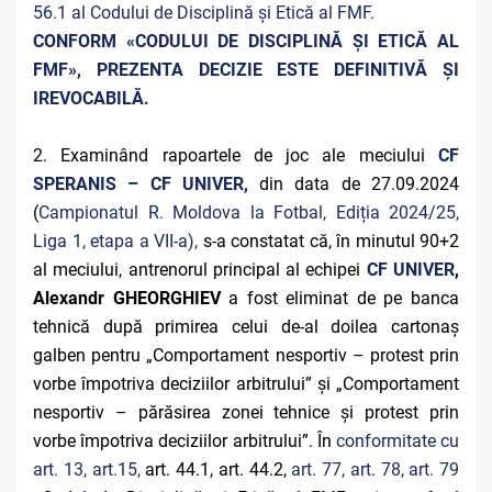
56.1 al Codului de Disciplină și Etică al FMF.
CONFORM «CODULUI DE DISCIPLINĂ ȘI ETICĂ AL
FMF», PREZENTA DECIZIE ESTE DEFINITIVĂ ŞI
IREVOCABILĂ.
2. Examinând rapoartele de joc ale meciului
CF
SPERANIS – CF UNIVER,
din data de 27.09.2024
(
Campionatul R. Moldova la Fotbal, Ediția 2024/25,
Liga 1, etapa a VII-a),
s-a constatat că, în minutul 90+2
al meciului, antrenorul principal al echipei
CF UNIVER
,
Alexandr GHEORGHIEV
a fost eliminat de pe banca
tehnică după primirea celui de-al doilea cartonaș
galben pentru „Comportament nesportiv – protest prin
vorbe împotriva deciziilor arbitrului” și „Comportament
nesportiv – părăsirea zonei tehnice și protest prin
vorbe împotriva deciziilor arbitrului”. În
conformitate cu
art. 13, art.15,
art. 44.1, art. 44.2,
art. 77, art. 78, art. 79