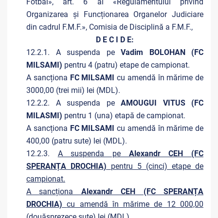
Fotbal», art. 6 al «Regulamentului privind
Organizarea și Funcționarea Organelor Judiciare
din cadrul F.M.F.», Comisia de Disciplină a F.M.F.,
D E C I D E:
12.2.1. A suspenda pe
Vadim BOLOHAN (FC
MILSAMI)
pentru
4 (patru) etape de campionat.
A sancționa
FC MILSAMI
cu amendă în mărime de
3000,00 (trei mii) lei (MDL).
12.2.2. A suspenda pe
AMOUGUI VITUS (FC
MILASMI)
pentru
1 (una) etapă de campionat.
A sancționa
FC MILSAMI
cu amendă în mărime de
400,00 (patru sute) lei (MDL).
12.2.3.
A suspenda pe
Alexandr CEH (FC
SPERANȚA DROCHIA)
pentru 5 (cinci) etape de
campionat.
A sancționa
Alexandr CEH (FC SPERANȚA
DROCHIA)
cu amendă în mărime de 12 000,00
(douăsprezece sute) lei (MDL).