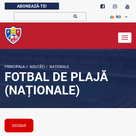
ABONEAZĂ-TE!
RO
Togg
navig
PRINCIPALA
/
NOUTĂŢI
/
NAȚIONALE
FOTBAL DE PLAJĂ
(NAȚIONALE)
SIDEBAR