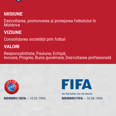
MISIUNE
Dezvoltarea, promovarea și protejarea fotbalului în
Moldova
VIZIUNE
Consolidarea societății prin fotbal
VALORI
Responsabilitate, Pasiune, Echipă;
Inovare, Progres, Buna guvernare, Dezvoltarea profesională
MEMBRU UEFA
--
10.02.1993
MEMBRU FIFA
--
16.06.1994