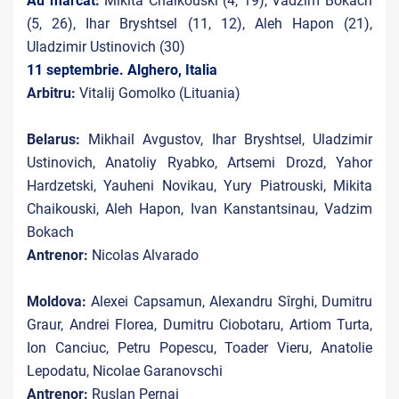
Au marcat:
Mikita Chaikouski (4, 19), Vadzim Bokach
(5, 26), Ihar Bryshtsel (11, 12), Aleh Hapon (21),
Uladzimir Ustinovich (30)
11 septembrie. Alghero, Italia
Arbitru:
Vitalij Gomolko
(Lituania)
Belarus:
Mikhail Avgustov, Ihar Bryshtsel, Uladzimir
Ustinovich, Anatoliy Ryabko, Artsemi Drozd, Yahor
Hardzetski, Yauheni Novikau, Yury Piatrouski, Mikita
Chaikouski, Aleh Hapon, Ivan Kanstantsinau, Vadzim
Bokach
Antrenor:
Nicolas Alvarado
Moldova:
Alexei Capsamun,
Alexandru Sîrghi, Dumitru
Graur, Andrei Florea, Dumitru Ciobotaru, Artiom Turta,
Ion Canciuc,
Petru Popescu, Toader Vieru, Anatolie
Lepodatu, Nicolae Garanovschi
Antrenor:
Ruslan Pernai