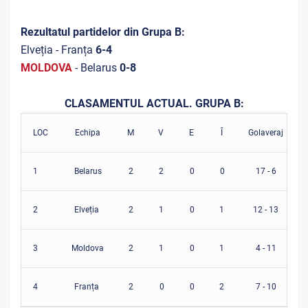
Rezultatul partidelor din Grupa B:
Elveția - Franța
6-4
MOLDOVA
- Belarus
0-8
CLASAMENTUL ACTUAL. GRUPA B:
LOC
Echipa
M
V
E
Î
Golaveraj
1
Belarus
2
2
0
0
17 - 6
2
Elveția
2
1
0
1
12 - 13
3
Moldova
2
1
0
1
4 - 11
4
Franța
2
0
0
2
7 - 10