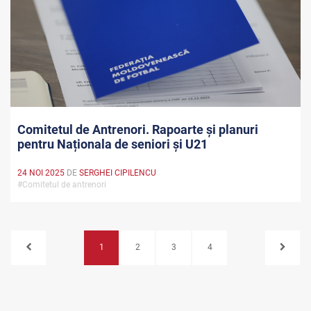
Comitetul de Antrenori. Rapoarte și planuri
pentru Naționala de seniori și U21
24 NOI 2025
DE
SERGHEI CIPILENCU
#Comitetul de antrenori
1
2
3
4