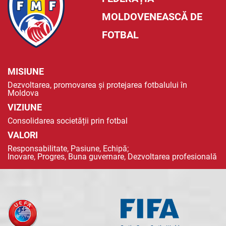
MOLDOVENEASCĂ DE
FOTBAL
MISIUNE
Dezvoltarea, promovarea și protejarea fotbalului în
Moldova
VIZIUNE
Consolidarea societății prin fotbal
VALORI
Responsabilitate, Pasiune, Echipă;
Inovare, Progres, Buna guvernare, Dezvoltarea profesională