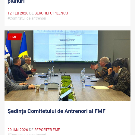
planuri
12 FEB 2026
DE
SERGHEI CIPILENCU
#Comitetul de antrenori
FMF
Ședința Comitetului de Antrenori al FMF
29 IAN 2026
DE
REPORTER FMF