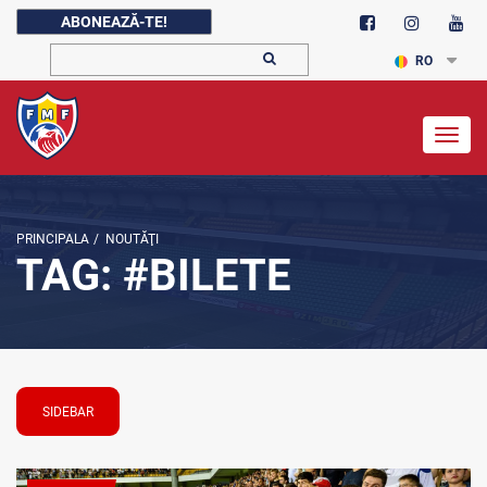
ABONEAZĂ-TE!
RO
Togg
navig
PRINCIPALA
/
NOUTĂŢI
TAG: #BILETE
SIDEBAR