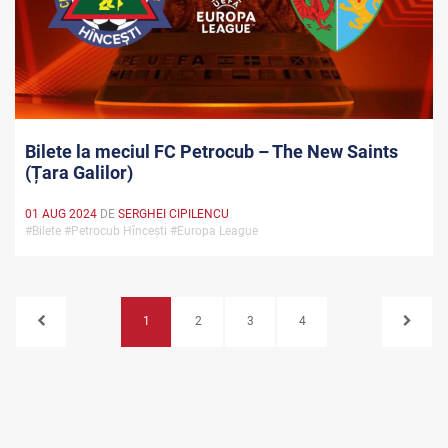
Bilete la meciul FC Petrocub – The New Saints
(Țara Galilor)
01 AUG 2024
DE
SERGHEI CIPILENCU
#Bilete #Petrocub Hîncești #Europa League
1
2
3
4