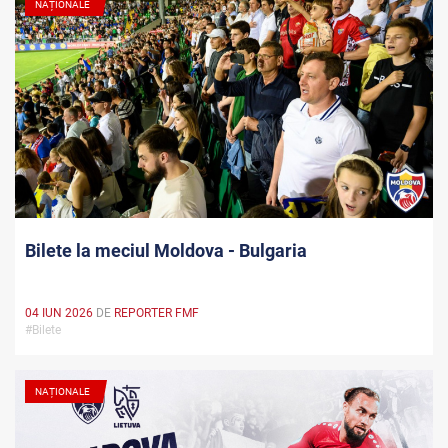
NAȚIONALE
Bilete la meciul Moldova - Bulgaria
04 IUN 2026
DE
REPORTER FMF
#Bilete
NAȚIONALE