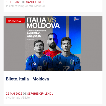
15 IUL 2025
DE
SANDU GRECU
#Bilete #Campionatul Mondial
NAȚIONALE
Bilete. Italia - Moldova
22 MAI 2025
DE
SERGHEI CIPILENCU
#Naționala #Bilete