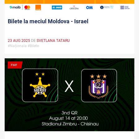
Bilete la meciul Moldova - Israel
23 AUG 2025
DE
SVETLANA TATARU
#Naționala #Bilete
FMF