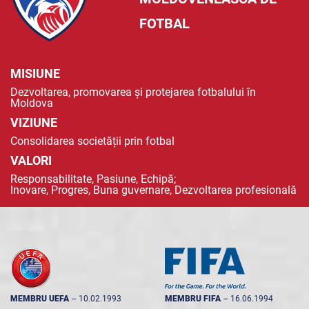
FOTBAL
MISIUNE
Dezvoltarea, promovarea și protejarea fotbalului în
Moldova
VIZIUNE
Consolidarea societății prin fotbal
VALORI
Responsabilitate, Pasiune, Echipă;
Inovare, Progres, Buna guvernare, Dezvoltarea profesională
MEMBRU UEFA
--
10.02.1993
MEMBRU FIFA
--
16.06.1994