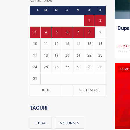
AUGUST 2026
Fotbal în grădinițe
L
M
M
J
V
S
D
1
2
Cupa 
3
4
5
6
7
8
9
10
11
12
13
14
15
16
06 MAI
#7777
17
18
19
20
21
22
23
24
25
26
27
28
29
30
COMPE
31
IULIE
SEPTEMBRIE
TAGURI
FUTSAL
NAȚIONALA