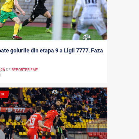
oate golurile din etapa 9 a Ligii 7777, Faza
026
DE
REPORTER FMF
md
ȚII