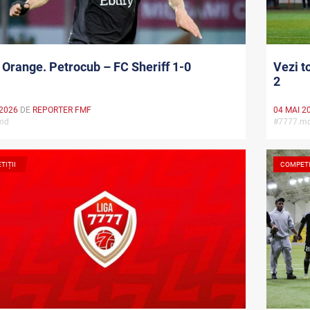
Orange. Petrocub – FC Sheriff 1-0
Vezi t
2
 2026
DE
REPORTER FMF
04 MAI 2
.md
#7777.
TIȚII
COMPETI