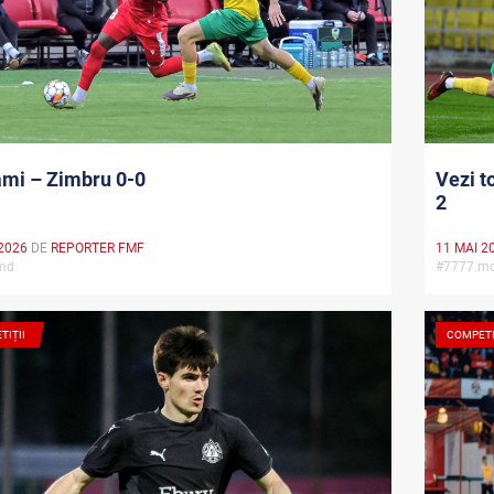
ami – Zimbru 0-0
Vezi t
2
2026
DE
REPORTER FMF
11 MAI 2
.md
#7777.
TIȚII
COMPETI