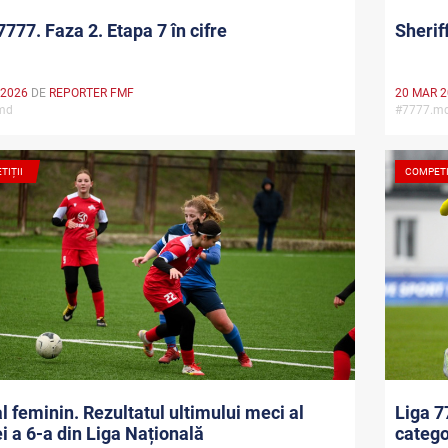
7777. Faza 2. Etapa 7 în cifre
Sherif
 2026
DE
REPORTER FMF
20 MAR 
.md
#7777.
TIȚII
COMPETI
l feminin. Rezultatul ultimului meci al
Liga 7
i a 6-a din Liga Națională
catego