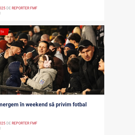
025
DE
REPORTER FMF
md
ȚII
ergem în weekend să privim fotbal
025
DE
REPORTER FMF
md