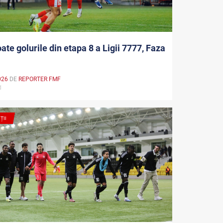
oate golurile din etapa 8 a Ligii 7777, Faza
026
DE
REPORTER FMF
md
ȚII