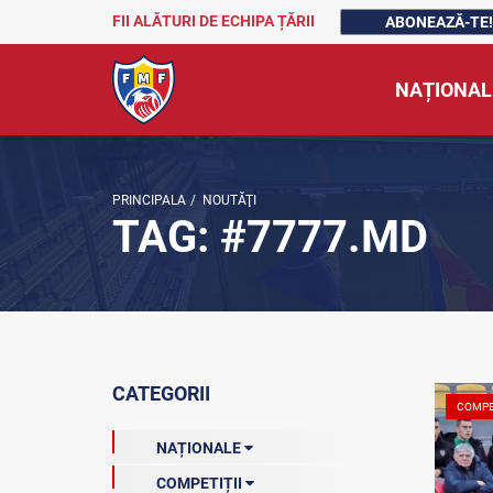
FII ALĂTURI DE ECHIPA ȚĂRII
ABONEAZĂ-TE!
NAȚIONAL
PRINCIPALA
/
NOUTĂŢI
TAG: #7777.MD
CATEGORII
COMPE
NAȚIONALE
COMPETIȚII