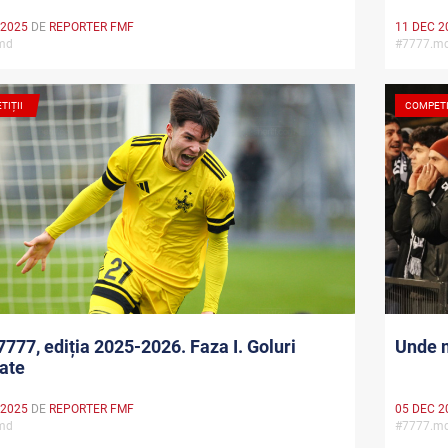
 2025
DE
REPORTER FMF
11 DEC 2
.md
#7777.
TIȚII
COMPETI
7777, ediția 2025-2026. Faza I. Goluri
Unde m
ate
 2025
DE
REPORTER FMF
05 DEC 2
.md
#7777.