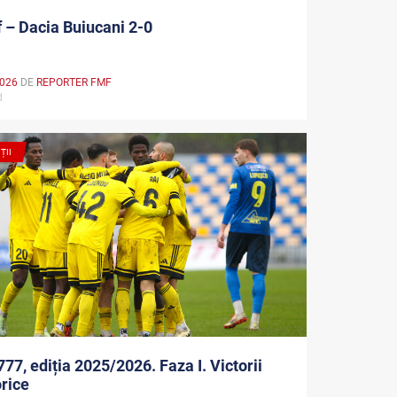
f – Dacia Buiucani 2-0
2026
DE
REPORTER FMF
md
ȚII
777, ediția 2025/2026. Faza I. Victorii
rice