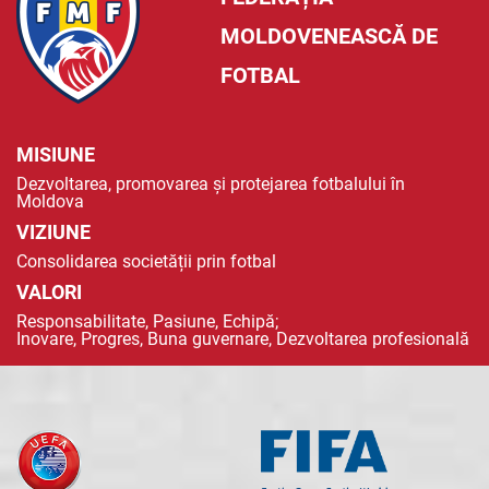
MOLDOVENEASCĂ DE
FOTBAL
MISIUNE
Dezvoltarea, promovarea și protejarea fotbalului în
Moldova
VIZIUNE
Consolidarea societății prin fotbal
VALORI
Responsabilitate, Pasiune, Echipă;
Inovare, Progres, Buna guvernare, Dezvoltarea profesională