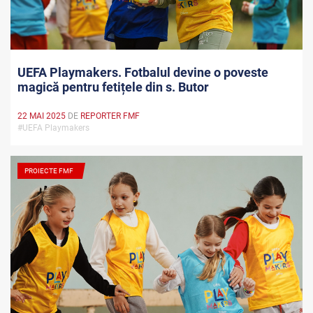
UEFA Playmakers. Fotbalul devine o poveste
magică pentru fetițele din s. Butor
22 MAI 2025
DE
REPORTER FMF
#UEFA Playmakers
PROIECTE FMF