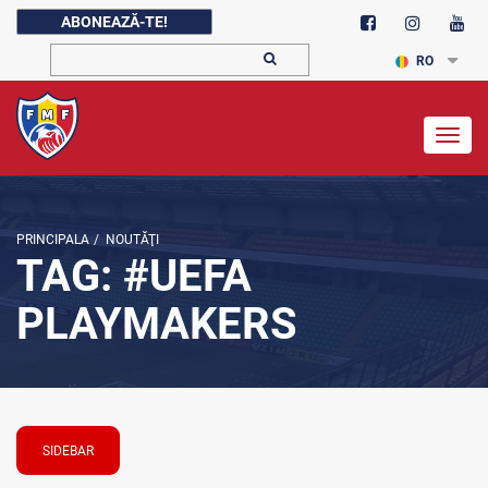
ABONEAZĂ-TE!
RO
Togg
navig
PRINCIPALA
/
NOUTĂŢI
TAG: #UEFA
PLAYMAKERS
SIDEBAR