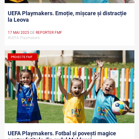
UEFA Playmakers. Emoție, mișcare și distracție
la Leova
17 MAI 2025
DE
REPORTER FMF
#UEFA Playmakers
PROIECTE FMF
UEFA Playmakers. Fotbal și povești magice