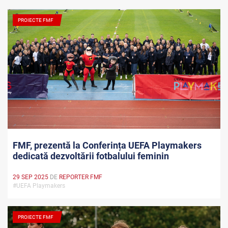
PROIECTE FMF
FMF, prezentă la Conferința UEFA Playmakers
dedicată dezvoltării fotbalului feminin
29 SEP 2025
DE
REPORTER FMF
#UEFA Playmakers
PROIECTE FMF