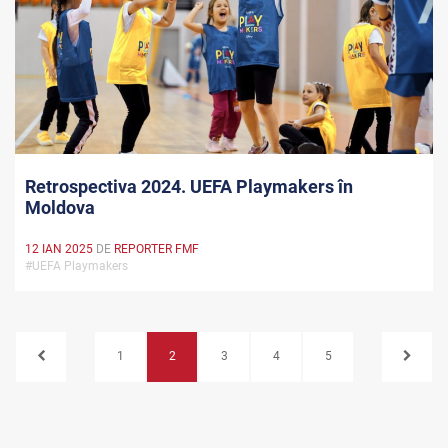
Retrospectiva 2024. UEFA Playmakers în
Moldova
12 IAN 2025
DE
REPORTER FMF
#UEFA Playmakers
1
2
3
4
5