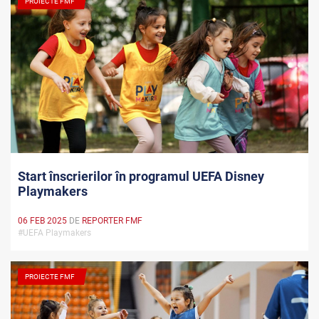
PROIECTE FMF
Start înscrierilor în programul UEFA Disney
Playmakers
06 FEB 2025
DE
REPORTER FMF
#UEFA Playmakers
PROIECTE FMF