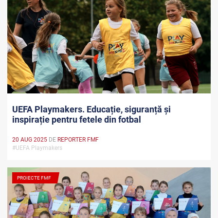
UEFA Playmakers. Educație, siguranță și
inspirație pentru fetele din fotbal
20 AUG 2025
DE
REPORTER FMF
#UEFA Playmakers
PROIECTE FMF