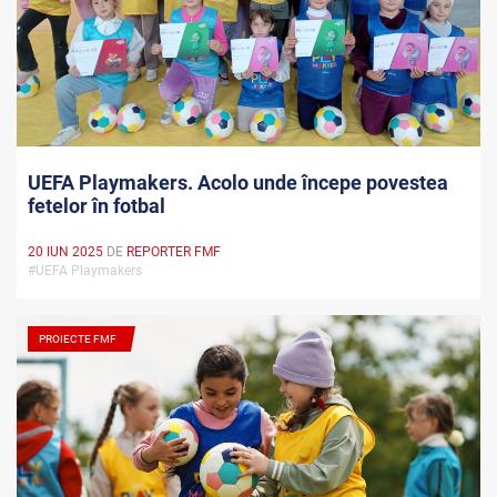
UEFA Playmakers. Acolo unde începe povestea
fetelor în fotbal
20 IUN 2025
DE
REPORTER FMF
#UEFA Playmakers
PROIECTE FMF