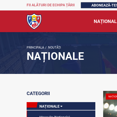
FII ALĂTURI DE ECHIPA ȚĂRII
ABONEAZĂ-TE!
NAȚIONAL
PRINCIPALA
/
NOUTĂŢI
NAȚIONALE
CATEGORII
NAȚIO
NAȚIONALE