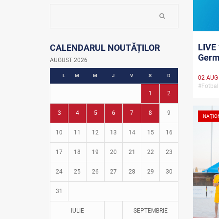
Fotbalul ne Unește
La firul ierbii
Community Development Officer
LIVE 
CALENDARUL NOUTĂȚILOR
Istoria fotbalului
Germ
Turneul Viitorul
AUGUST 2026
Fotbal în grădinițe
L
M
M
J
V
S
D
02 AUG
#Fotbal
1
2
3
4
5
6
7
8
9
NAȚIO
10
11
12
13
14
15
16
17
18
19
20
21
22
23
24
25
26
27
28
29
30
31
IULIE
SEPTEMBRIE