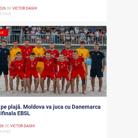
026
DE
VICTOR DAGHI
pe plajă
ALE
 pe plajă. Moldova va juca cu Danemarca
ifinala EBSL
026
DE
VICTOR DAGHI
pe plajă