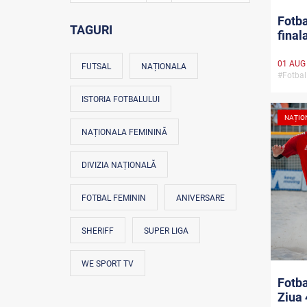
Fotba
TAGURI
final
01 AUG
FUTSAL
NAȚIONALA
#Fotbal
ISTORIA FOTBALULUI
NAȚIO
NAȚIONALA FEMININĂ
DIVIZIA NAȚIONALĂ
FOTBAL FEMININ
ANIVERSARE
SHERIFF
SUPER LIGA
WE SPORT TV
Fotba
Ziua 