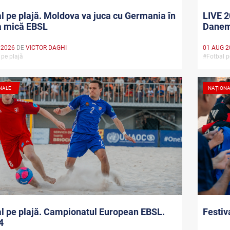
l pe plajă. Moldova va juca cu Germania în
LIVE 2
a mică EBSL
Danem
 2026
DE
VICTOR DAGHI
01 AUG 2
 pe plajă
#Fotbal 
NALE
NAȚION
l pe plajă. Campionatul European EBSL.
Festiv
4