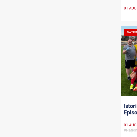
01 AUG
NAȚIO
Istor
Episo
01 AUG
#Națion