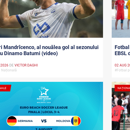
i Mandrîcenco, al nouălea gol al sezonului
Fotbal
u Dinamo Batumi (video)
EBSL d
 2026
DE
VICTOR DAGHI
02 AUG 2
a Națională
#Fotbal 
NALE
NAȚION