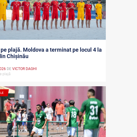
 pe plajă. Moldova a terminat pe locul 4 la
in Chișinău
026
DE
VICTOR DAGHI
pe plajă
ALE