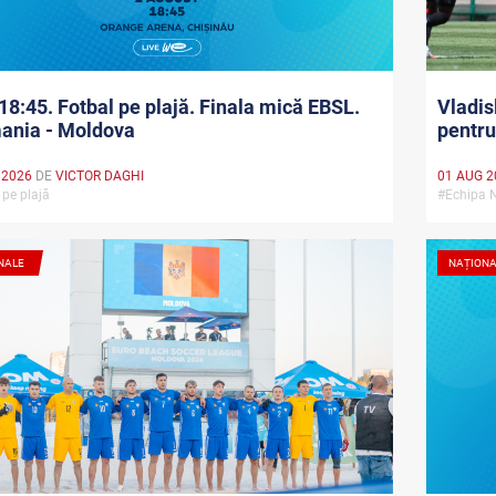
18:45. Fotbal pe plajă. Finala mică EBSL.
Vladis
ania - Moldova
pentru
 2026
DE
VICTOR DAGHI
01 AUG 2
 pe plajă
#Echipa 
NALE
NAȚION