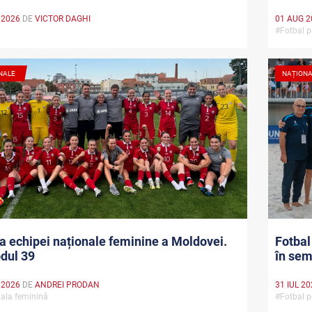
 2026
DE
VICTOR DAGHI
01 AUG 2
#Fotbal 
NALE
NAȚION
ia echipei naționale feminine a Moldovei.
Fotbal
dul 39
în sem
 2026
DE
ANDREI PRODAN
31 IUL 2
ala feminină
#Fotbal 