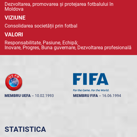
Dezvoltarea, promovarea și protejarea fotbalului în
Moldova
VIZIUNE
Consolidarea societății prin fotbal
VALORI
Responsabilitate, Pasiune, Echipă;
Inovare, Progres, Buna guvernare, Dezvoltarea profesională
MEMBRU UEFA
--
10.02.1993
MEMBRU FIFA
--
16.06.1994
STATISTICA