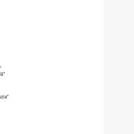
”
dă”
zia”