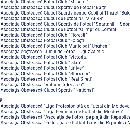
Asociația Obștească Fotbal Club ”Milsami”
Asociaţia Obştească Clubul Sportiv de Fotbal ”Bălţi”
Asociația Obștească Clubul Sportiv pentru Copii şi Tineret “Bui
Asociaţia Obștească Clubul de Fotbal "UTM-AFRR"
Asociaţia Obştească Clubul Sportiv de Fotbal ”Spartanii – Spor
Asociaţia Obştească Clubul de Fotbal ”Olimp” or. Comrat
Asociaţia Obştească Fotbal Club ”Floreşti”
Asociaţia Obştească Fotbal Club ”Făleşti”
Asociaţia Obştească Fotbal Club Municipal ”Ungheni”
Asociația obștească Clubul de Fotbal "Oguz Atletic"
Asociaţia Obștească Fotbal Club ”Victoria„
Asociaţia Obștească Fotbal Club ”Iskra”
Asociaţia Obștească Fotbal Club ”Univer”
Asociaţia Obștească Fotbal Club ”Stăuceni”
Asociația Obștească Fotbal Club ”Real Sireți”
Asociația Obştească ”Vulturii Cutezători”
Asociația Obștească Clubul Sportiv ”Național”
gi
Asociația Obștească ”Liga Profesionistă de Futsal din Moldova
Asociația Obștească ”Liga Feminină de Fotbal din Moldova”
Asociația Obștească ”Asociaţia de Fotbal pe plajă din Republi
Asociația Obștească ”Federaţia de Fotbal-Tenis din Republica 