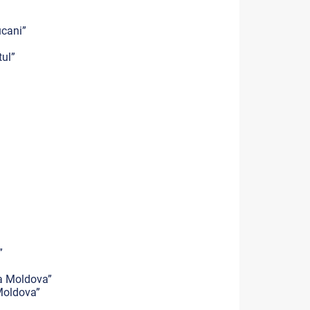
ucani”
tul”
”
ca Moldova”
Moldova”