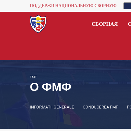
ПОДДЕРЖИ НАЦИОНАЛЬНУЮ СБОРНУЮ
СБОРНАЯ
FMF
О ФМФ
INFORMAȚII GENERALE
CONDUCEREA FMF
P