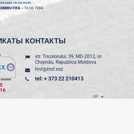
EMBRU FIFA
--
16.06.1994
ИКАТЫ
КОНТАКТЫ
str. Tricolorului, 39, MD-2012, or.
Chișinău, Republica Moldova
fmf@fmf.md
tel: + 373 22 210413
5
016
UP