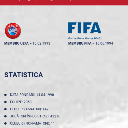
MEMBRU UEFA
--
10.02.1993
MEMBRU FIFA
--
16.06.1994
STATISTICA
DATA FONDĂRII: 14.04.1990
ECHIPE: 2053
CLUBURI (AMATORI): 147
JUCĂTORI ÎNREGISTRAŢI: 43216
CLUBURI (NON-AMATORI): 11