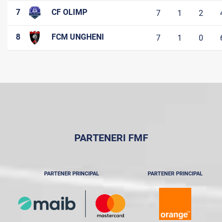
7
CF OLIMP
7
1
2
8
FCM UNGHENI
7
1
0
PARTENERI FMF
PARTENER PRINCIPAL
PARTENER PRINCIPAL