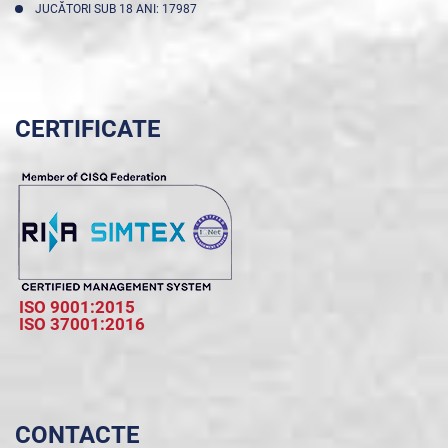
JUCĂTORI SUB 18 ANI: 17987
CERTIFICATE
ISO 9001:2015
ISO 37001:2016
CONTACTE