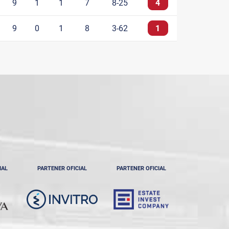
9
1
1
7
8-25
4
9
0
1
8
3-62
1
IAL
PARTENER OFICIAL
PARTENER OFICIAL