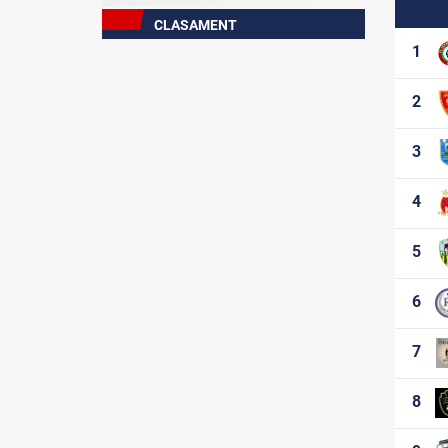
CLASAMENT
Etapa 9 (curentă)
1
Etapa 1
Etapa 2
2
Etapa 3
Etapa 4
3
Etapa 5
Etapa 6
4
Etapa 7
Etapa 8
5
6
7
8