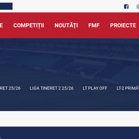
E
COMPETIȚII
NOUTĂŢI
FMF
PROIECTE
ERET 25/26
LIGA TINERET 2 25/26
LT PLAY OFF
LT-2 PRIM
A