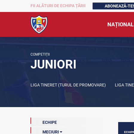
FII ALĂTURI DE ECHIPA ȚĂRII
ABONEAZĂ-TE!
NAȚIONAL
COMPETIȚII
JUNIORI
LIGA TINERET (TURUL DE PROMOVARE)
LIGA TIN
ECHIPE
MECIURI
ECHIP