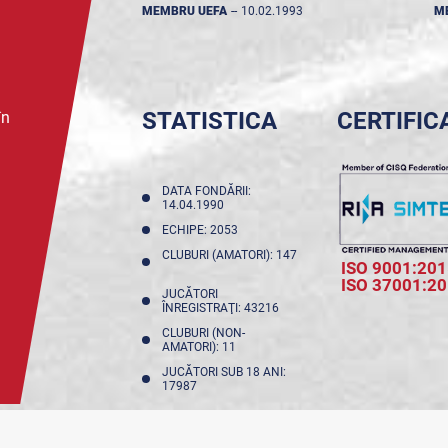
MEMBRU UEFA
--
10.02.1993
M
STATISTICA
CERTIFIC
în
DATA FONDĂRII:
14.04.1990
ECHIPE: 2053
CLUBURI (AMATORI): 147
ISO 9001:201
ISO 37001:2
JUCĂTORI
ÎNREGISTRAŢI: 43216
CLUBURI (NON-
AMATORI): 11
JUCĂTORI SUB 18 ANI:
17987