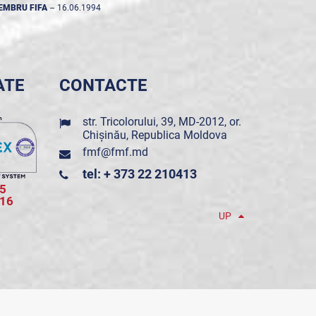
EMBRU FIFA
--
16.06.1994
ATE
CONTACTE
str. Tricolorului, 39, MD-2012, or.
Chișinău, Republica Moldova
fmf@fmf.md
tel: + 373 22 210413
5
016
UP