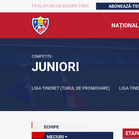
FII ALĂTURI DE ECHIPA ȚĂRII
ABONEAZĂ-TE!
NAȚIONAL
COMPETIȚII
JUNIORI
LIGA TINERET (TURUL DE PROMOVARE)
LIGA TIN
ECHIPE
ETAP
MECIURI