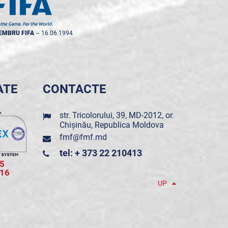
EMBRU FIFA
--
16.06.1994
ATE
CONTACTE
str. Tricolorului, 39, MD-2012, or.
Chișinău, Republica Moldova
fmf@fmf.md
tel: + 373 22 210413
5
016
UP