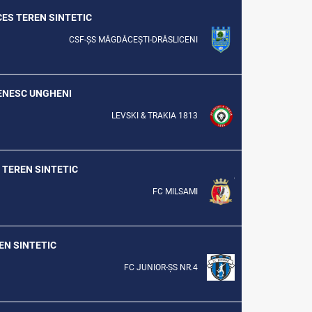
CCES TEREN SINTETIC
CSF-ȘS MĂGDĂCEȘTI-DRĂSLICENI
ȘENESC UNGHENI
LEVSKI & TRAKIA 1813
U TEREN SINTETIC
FC MILSAMI
REN SINTETIC
FC JUNIOR-ȘS NR.4