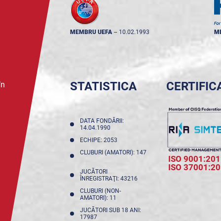
MEMBRU UEFA
--
10.02.1993
M
STATISTICA
CERTIFIC
în
DATA FONDĂRII:
14.04.1990
ECHIPE: 2053
CLUBURI (AMATORI): 147
ISO 9001:201
ISO 37001:2
JUCĂTORI
ÎNREGISTRAŢI: 43216
CLUBURI (NON-
AMATORI): 11
JUCĂTORI SUB 18 ANI:
17987