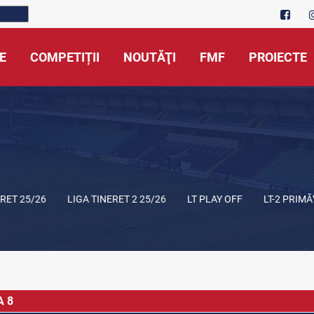
E
COMPETIȚII
NOUTĂŢI
FMF
PROIECTE
ERET 25/26
LIGA TINERET 2 25/26
LT PLAY OFF
LT-2 PRIM
A 8