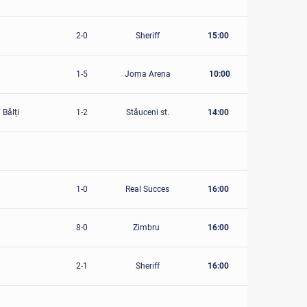
2-0
Sheriff
15:00
1-5
Joma Arena
10:00
 Bălți
1-2
Stăuceni st.
14:00
1-0
Real Succes
16:00
8-0
Zimbru
16:00
2-1
Sheriff
16:00