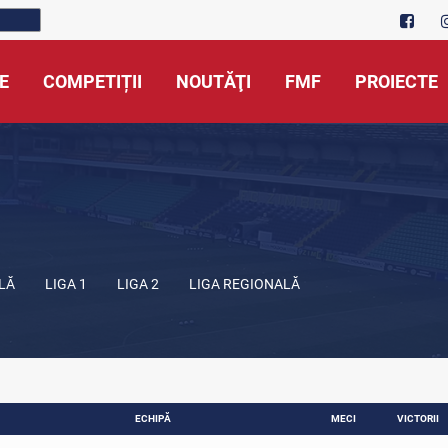
E
COMPETIȚII
NOUTĂŢI
FMF
PROIECTE
LĂ
LIGA 1
LIGA 2
LIGA REGIONALĂ
ECHIPĂ
MECI
VICTORII