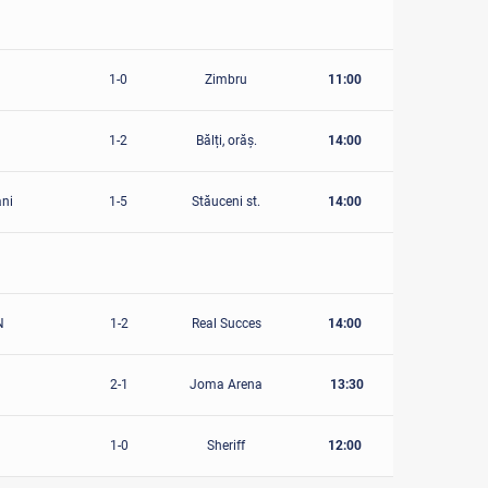
1-0
Zimbru
11:00
1-2
Bălți, orăș.
14:00
ani
1-5
Stăuceni st.
14:00
N
1-2
Real Succes
14:00
2-1
Joma Arena
13:30
1-0
Sheriff
12:00