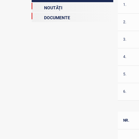
1.
NOUTĂȚI
DOCUMENTE
2.
3.
4.
5.
6.
NR.