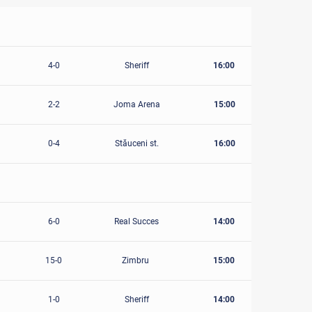
4-0
Sheriff
16:00
2-2
Joma Arena
15:00
0-4
Stăuceni st.
16:00
6-0
Real Succes
14:00
15-0
Zimbru
15:00
1-0
Sheriff
14:00