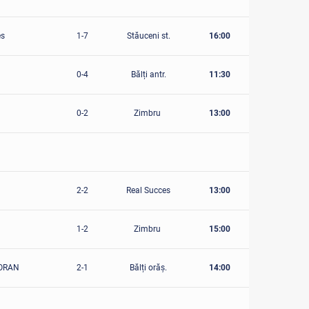
es
1-7
Stăuceni st.
16:00
0-4
Bălți antr.
11:30
0-2
Zimbru
13:00
2-2
Real Succes
13:00
1-2
Zimbru
15:00
-VORAN
2-1
Bălți orăș.
14:00