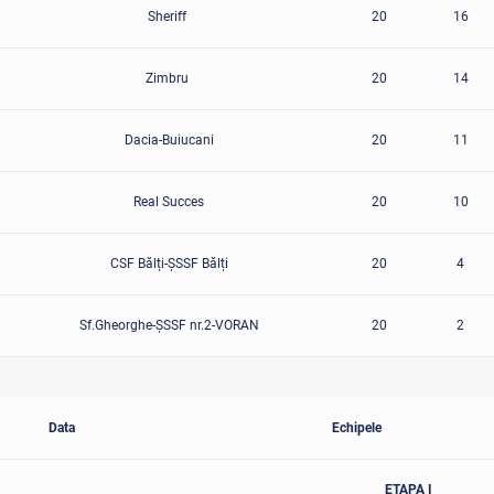
Sheriff
20
16
Zimbru
20
14
Dacia-Buiucani
20
11
Real Succes
20
10
CSF Bălți-ȘSSF Bălți
20
4
Sf.Gheorghe-ȘSSF nr.2-VORAN
20
2
Data
Echipele
ETAPA I