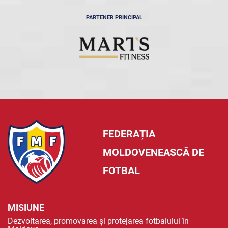
PARTENER PRINCIPAL
FEDERAȚIA
MOLDOVENEASCĂ DE
FOTBAL
MISIUNE
Dezvoltarea, promovarea și protejarea fotbalului în