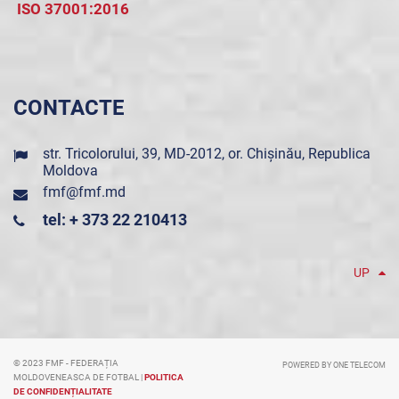
ISO 37001:2016
CONTACTE
str. Tricolorului, 39, MD-2012, or. Chișinău, Republica
Moldova
fmf@fmf.md
tel: + 373 22 210413
UP
© 2023 FMF - FEDERAȚIA
POWERED BY ONE TELECOM
MOLDOVENEASCA DE FOTBAL |
POLITICA
DE CONFIDENȚIALITATE