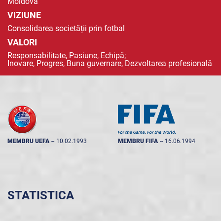
Moldova
VIZIUNE
Consolidarea societății prin fotbal
VALORI
Responsabilitate, Pasiune, Echipă;
Inovare, Progres, Buna guvernare, Dezvoltarea profesională
MEMBRU UEFA
--
10.02.1993
MEMBRU FIFA
--
16.06.1994
STATISTICA