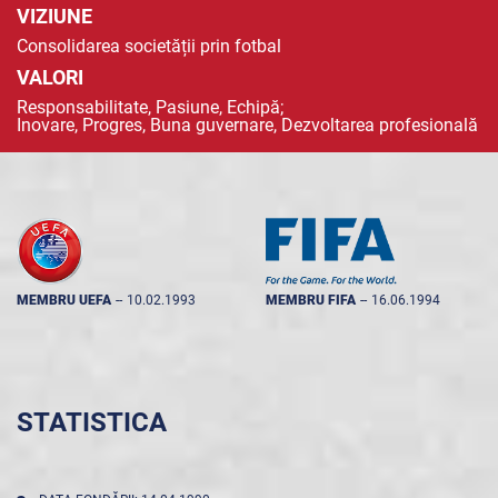
VIZIUNE
Consolidarea societății prin fotbal
VALORI
Responsabilitate, Pasiune, Echipă;
Inovare, Progres, Buna guvernare, Dezvoltarea profesională
MEMBRU UEFA
--
10.02.1993
MEMBRU FIFA
--
16.06.1994
STATISTICA