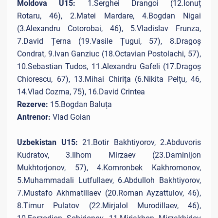
Moldova U15:
1.Serghei Drangoi (12.Ionuț
Rotaru, 46), 2.Matei Mardare, 4.Bogdan Nigai
(3.Alexandru Cotorobai, 46), 5.Vladislav Frunza,
7.David Țerna (19.Vasile Țugui, 57), 8.Dragoș
Condrat, 9.Ivan Ganziuc (18.Octavian Postolachi, 57),
10.Sebastian Tudos, 11.Alexandru Gafeli (17.Dragoș
Chiorescu, 67), 13.Mihai Chirița (6.Nikita Pelțu, 46,
14.Vlad Cozma, 75), 16.David Crintea
Rezerve:
15.Bogdan Baluța
Antrenor:
Vlad Goian
Uzbekistan U15:
21.Botir Bakhtiyorov, 2.Abduvoris
Kudratov, 3.Ilhom Mirzaev (23.Daminijon
Mukhtorjonov, 57), 4.Komronbek Kakhromonov,
5.Muhammadali Lutfullaev, 6.Abdulloh Bakhtiyorov,
7.Mustafo Akhmatillaev (20.Roman Ayzattulov, 46),
8.Timur Pulatov (22.Mirjalol Murodillaev, 46),