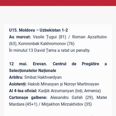
U15. Moldova – Uzbekistan 1-2
Au marcat:
Vasile Țugui (81) / Roman Ayzattulov
(63), Komronbek Kakhromonov (76)
În minutul 13 David Țerna a ratat un penalty.
12 mai. Erevan. Centrul de Pregătire a
Selecționatelor Naționale
Arbitru:
Smbat Hakhverdyan
Asistenți:
Hakob Minasyan și Noroyr Martirosyan
Al 4-lea oficial:
Kadjik Arzumanyan (toți, Armenia)
Cartonașe galbene:
Alexandru Gafeli (29), Matei
Mardare (45+1) / Mirjakhon Mirzakhidov (35)