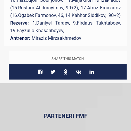
10.Farzodjon Sobirjonov, 11.Mirjakhon Mirzakhidov
(15.Rustam Abdurayimov, 90+2), 17.Afruz Ernazarov
(16.Ogabek Farmonov, 46, 14.Kahhor Siddikov, 90+2)
Rezerve:
1.Daniyel Taraev, 9.Firdaus Tukhtaboev,
19.Fayzullo Khasanboyev,
Antrenor:
Miraziz Mirzaakhmedov
SHARE THIS MATCH
PARTENERI FMF