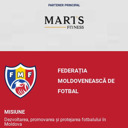
PARTENER PRINCIPAL
FEDERAȚIA
MOLDOVENEASCĂ DE
FOTBAL
MISIUNE
Dezvoltarea, promovarea și protejarea fotbalului în
Moldova