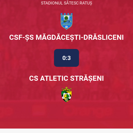
STADIONUL SĂTESC RATUȘ
CSF-ȘS MĂGDĂCEȘTI-DRĂSLICENI
0:3
CS ATLETIC STRĂȘENI