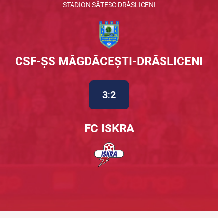
STADION SĂTESC DRĂSLICENI
CSF-ȘS MĂGDĂCEȘTI-DRĂSLICENI
3:2
FC ISKRA