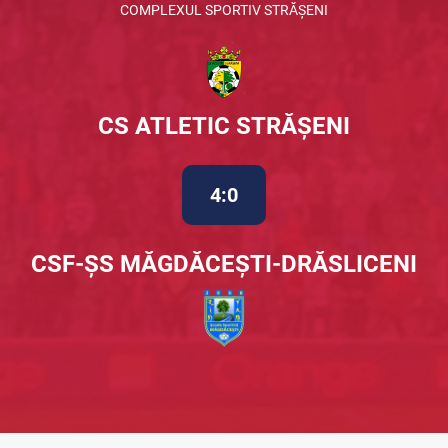
COMPLEXUL SPORTIV STRĂȘENI
CS ATLETIC STRĂȘENI
4:0
CSF-ȘS MĂGDĂCEȘTI-DRĂSLICENI