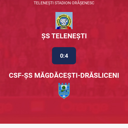
TELENEȘTI STADION ORĂȘENESC
ȘS TELENEȘTI
0:4
CSF-ȘS MĂGDĂCEȘTI-DRĂSLICENI