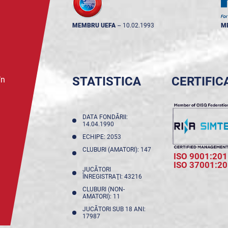
MEMBRU UEFA
--
10.02.1993
M
STATISTICA
CERTIFIC
în
DATA FONDĂRII:
14.04.1990
ECHIPE: 2053
CLUBURI (AMATORI): 147
ISO 9001:201
ISO 37001:2
JUCĂTORI
ÎNREGISTRAŢI: 43216
CLUBURI (NON-
AMATORI): 11
JUCĂTORI SUB 18 ANI:
17987