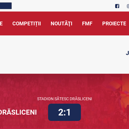
E
COMPETIȚII
NOUTĂŢI
FMF
PROIECTE
J
STADION SĂTESC DRĂSLICENI
2:1
DRĂSLICENI