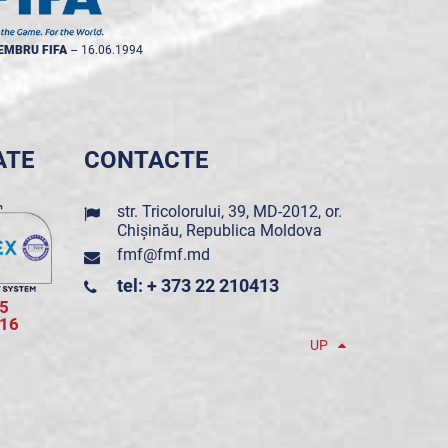
EMBRU FIFA
--
16.06.1994
ATE
CONTACTE
str. Tricolorului, 39, MD-2012, or.
Chișinău, Republica Moldova
fmf@fmf.md
tel: + 373 22 210413
5
016
UP