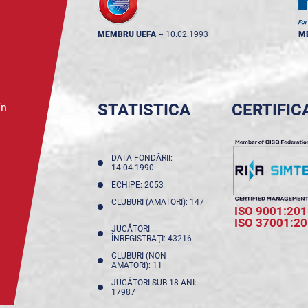
MEMBRU UEFA
--
10.02.1993
M
STATISTICA
CERTIFIC
în
DATA FONDĂRII:
14.04.1990
ECHIPE: 2053
CLUBURI (AMATORI): 147
ISO 9001:201
ISO 37001:2
JUCĂTORI
ÎNREGISTRAŢI: 43216
CLUBURI (NON-
AMATORI): 11
JUCĂTORI SUB 18 ANI:
17987