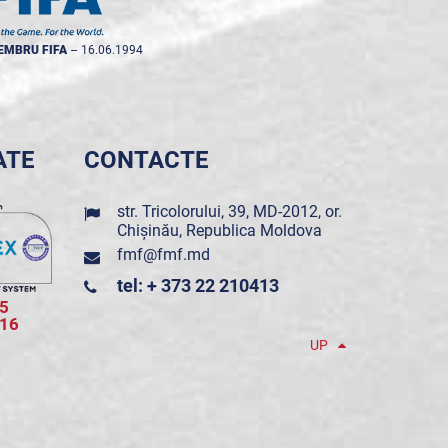
EMBRU FIFA
--
16.06.1994
ATE
CONTACTE
str. Tricolorului, 39, MD-2012, or.
Chișinău, Republica Moldova
fmf@fmf.md
tel: + 373 22 210413
5
016
UP