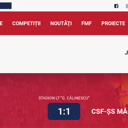
E
COMPETIȚII
NOUTĂŢI
FMF
PROIECTE
J
STADION LT ”G. CĂLINESCU”
1:1
CSF-ȘS MĂ