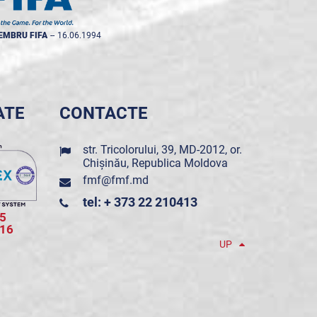
EMBRU FIFA
--
16.06.1994
ATE
CONTACTE
str. Tricolorului, 39, MD-2012, or.
Chișinău, Republica Moldova
fmf@fmf.md
tel: + 373 22 210413
5
016
UP