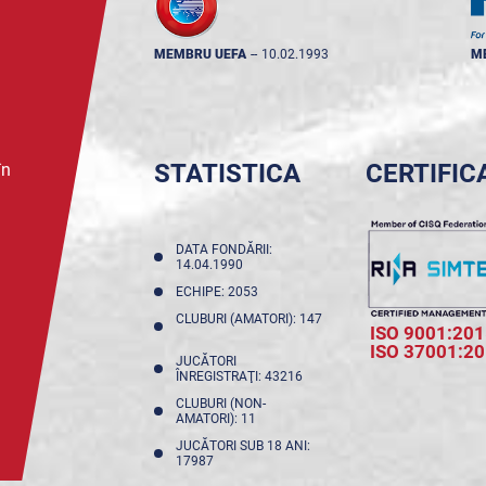
MEMBRU UEFA
--
10.02.1993
M
STATISTICA
CERTIFIC
în
DATA FONDĂRII:
14.04.1990
ECHIPE: 2053
CLUBURI (AMATORI): 147
ISO 9001:201
ISO 37001:2
JUCĂTORI
ÎNREGISTRAŢI: 43216
CLUBURI (NON-
AMATORI): 11
JUCĂTORI SUB 18 ANI:
17987