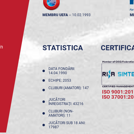
MEMBRU UEFA
--
10.02.1993
M
STATISTICA
CERTIFIC
în
DATA FONDĂRII:
14.04.1990
ECHIPE: 2053
CLUBURI (AMATORI): 147
ISO 9001:201
ISO 37001:2
JUCĂTORI
ÎNREGISTRAŢI: 43216
CLUBURI (NON-
AMATORI): 11
JUCĂTORI SUB 18 ANI:
17987