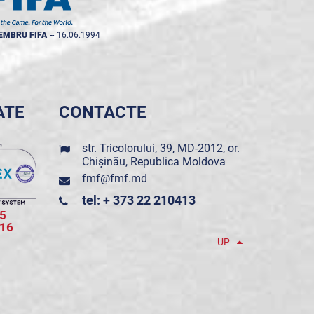
EMBRU FIFA
--
16.06.1994
ATE
CONTACTE
str. Tricolorului, 39, MD-2012, or.
Chișinău, Republica Moldova
fmf@fmf.md
tel: + 373 22 210413
5
016
UP